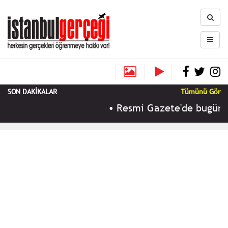
SON DAKİKALAR
Tümünü Gör
•
Resmi Gazete'de bugün (9 