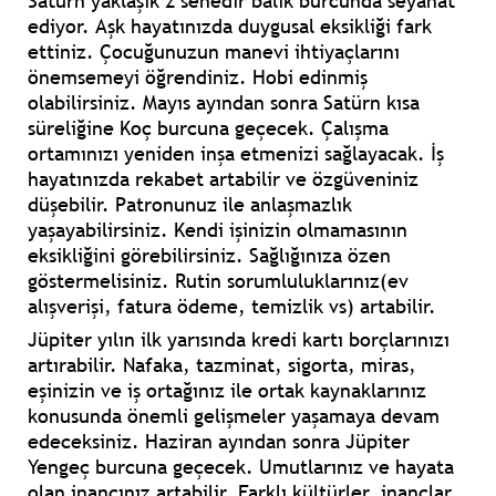
Satürn yaklaşık 2 senedir balık burcunda seyahat
ediyor. Aşk hayatınızda duygusal eksikliği fark
ettiniz. Çocuğunuzun manevi ihtiyaçlarını
önemsemeyi öğrendiniz. Hobi edinmiş
olabilirsiniz. Mayıs ayından sonra Satürn kısa
süreliğine Koç burcuna geçecek. Çalışma
ortamınızı yeniden inşa etmenizi sağlayacak. İş
hayatınızda rekabet artabilir ve özgüveniniz
düşebilir. Patronunuz ile anlaşmazlık
yaşayabilirsiniz. Kendi işinizin olmamasının
eksikliğini görebilirsiniz. Sağlığınıza özen
göstermelisiniz. Rutin sorumluluklarınız(ev
alışverişi, fatura ödeme, temizlik vs) artabilir.
Jüpiter yılın ilk yarısında kredi kartı borçlarınızı
artırabilir. Nafaka, tazminat, sigorta, miras,
eşinizin ve iş ortağınız ile ortak kaynaklarınız
konusunda önemli gelişmeler yaşamaya devam
edeceksiniz. Haziran ayından sonra Jüpiter
Yengeç burcuna geçecek. Umutlarınız ve hayata
olan inancınız artabilir. Farklı kültürler, inançlar