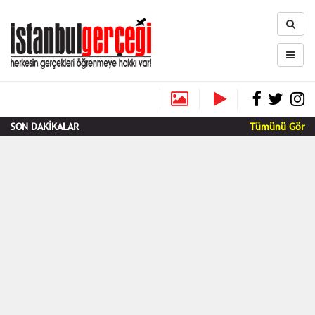
SON DAKİKALAR
Tümünü Gör