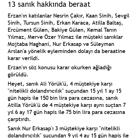
13 sanık hakkında beraat
Erzan'ın katılanlar Nesrin Çakır, Kaan Sinih, Sevgil
Sinih, Tursun Sinih, Erkan Karaca, Atilla Baltaş,
Ercüment Gülen, Bakiye Gülen, Kemal Tanın
Yılmaz, Merve Özer Yılmaz ile müşteki sanıklar
Mojtaba Haghani, Nur Erkasap ve Süleyman
Arslan'a yönelik eyleminden dolayı da
beraatine
karar verildi.
Erzan'ın söz konusu karar okurken ağladığı
görüldü.
Heyet, sanık Ali Yörük'ü, 4 müştekiye karşı
"nitelikli dolandırıcılık" suçundan 15 yıl 1 ay 15
gün hapis ile 150 bin lira para cezasına, sanık
Atilla Yörük'ü de 4 müştekiye karşı aynı suçtan 7
yıl 6 ay 17 gün hapis ile 75 bin lira para cezasına
çarptırdı.
Sanık Nur Erkasap'ı 3 müştekiye karşı "nitelikli
dolandırıcılık" suçundan 9 yıl 4 ay 15 gün hapis ile