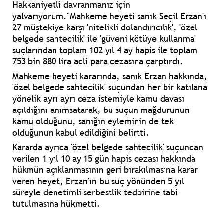
Hakkaniyetli davranmanız için
yalvarıyorum."Mahkeme heyeti sanık Seçil Erzan'ı
27 müştekiye karşı 'nitelikli dolandırıcılık', 'özel
belgede sahtecilik' ile 'güveni kötüye kullanma'
suçlarından toplam 102 yıl 4 ay hapis ile toplam
753 bin 880 lira adli para cezasına çarptırdı.
Mahkeme heyeti kararında, sanık Erzan hakkında,
'özel belgede sahtecilik' suçundan her bir katılana
yönelik ayrı ayrı ceza istemiyle kamu davası
açıldığını anımsatarak
, bu suçun mağdurunun
kamu olduğunu,
sanığın eyleminin de tek
olduğunun kabul edildiğini belirtti.
Kararda ayrıca 'özel belgede sahtecilik' suçundan
verilen 1 yıl 10 ay 15 gün hapis cezası hakkında
hükmün açıklanmasının geri bırakılmasına karar
veren heyet, Erzan'ın bu suç yönünden
5 yıl
süreyle denetimli serbestlik tedbirine tabi
tutulmasına hükmetti.