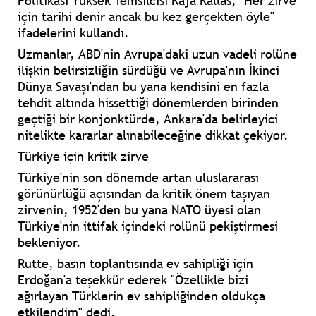
Politikası Yüksek Temsilcisi Kaja Kallas, "Her zirve
için tarihi denir ancak bu kez gerçekten öyle"
ifadelerini kullandı.
Uzmanlar, ABD'nin Avrupa'daki uzun vadeli rolüne
ilişkin belirsizliğin sürdüğü ve Avrupa'nın İkinci
Dünya Savaşı'ndan bu yana kendisini en fazla
tehdit altında hissettiği dönemlerden birinden
geçtiği bir konjonktürde, Ankara'da belirleyici
nitelikte kararlar alınabileceğine dikkat çekiyor.
Türkiye için kritik zirve
Türkiye'nin son dönemde artan uluslararası
görünürlüğü açısından da kritik önem taşıyan
zirvenin, 1952'den bu yana NATO üyesi olan
Türkiye'nin ittifak içindeki rolünü pekiştirmesi
bekleniyor.
Rutte, basın toplantısında ev sahipliği için
Erdoğan'a teşekkür ederek "Özellikle bizi
ağırlayan Türklerin ev sahipliğinden oldukça
etkilendim" dedi.