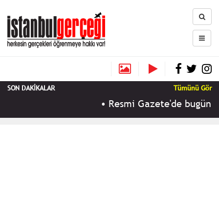
SON DAKİKALAR
Tümünü Gör
•
Resmi Gazete'de bugün (10 A