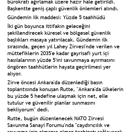
bürokratı ağırlamak üzere hazır hale getirildi.
Başkentte geniş çaplı güvenlik önlemleri alındı.
Gündemin ilk maddesi: Yüzde 5 taahhüdü
İki gün boyunca ittifakın geleceğini
şekillendirecek küresel ve bölgesel güvenlik
başlıkları masaya yatırılacak. Gündemin ilk
sırasında, geçen yıl Lahey Zirvesi'nde verilen ve
müttefiklerin 2035'e kadar gayrisafi yurt içi
hasılalarının yüzde 5'ini savunmaya ayırmasını
öngören taahhütlerin hayata geçirilmesi yer
alıyor.
Zirve öncesi Ankara'da düzenlediği basın
toplantısında konuşan Rutte, "Ankara'da ülkelerin
bu yüzde 5 hedefine ulaşmak için net, elle
tutulur ve güvenilir planlar sunmasını
bekliyorum" dedi.
Rutte, bugün düzenlenecek NATO Zirvesi
Savunma Sanayi Forumu'nda "caydırıcılık ve
savunma için olmazsa olmaz teçhizatı sağlayacak