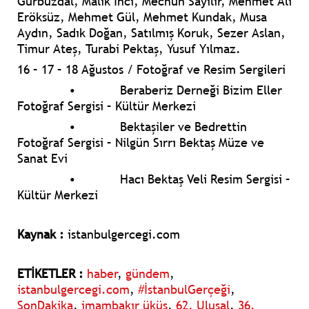
Gürbüzdal, Malik İnci, Mecnun Sayılır, Mehmet Ali
Eröksüz, Mehmet Gül, Mehmet Kundak, Musa
Aydın, Sadık Doğan, Satılmış Koruk, Sezer Aslan,
Timur Ateş, Turabi Pektaş, Yusuf Yılmaz.
16 – 17 – 18 Ağustos / Fotoğraf ve Resim Sergileri
•
Beraberiz Derneği Bizim Eller
Fotoğraf Sergisi – Kültür Merkezi
•
Bektaşiler ve Bedrettin
Fotoğraf Sergisi – Nilgün Sırrı Bektaş Müze ve
Sanat Evi
•
Hacı Bektaş Veli Resim Sergisi –
Kültür Merkezi
Kaynak :
istanbulgercegi.com
ETİKETLER :
haber
,
gündem
,
istanbulgercegi.com
,
#İstanbulGerçeği
,
SonDakika
,
imambakır üküş
,
62. Ulusal
,
36.