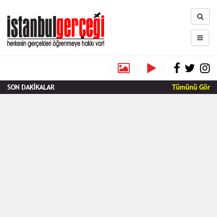
SON DAKİKALAR
Tümünü Gör