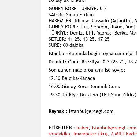
Özbay da izledi.
GÜNEY KORE-TÜRKİYE: 0-3
SALON: Sinan Erdem
HAKEMLER:
Nicolas Cassado (Arjantin),
GÜNEY KORE: Jua, Sebeen, Jiyun, Yunju
TÜRKİYE: Deniz, Elif, Yaprak, Berka, Var
SETLER: 11-25, 13-25, 17-25
SÜRE: 60 dakika
İstanbul etabında bugün oynanan diğer k
Dominik Cum.-Brezilya: 0-3 (23-25, 18-2
Son günün maç programı ise şöyle;
12.30 Belçika-Kanada
16.00 Güney Kore-Dominik Cum.
19.30 Türkiye-Brezilya (TRT Spor Yıldız)
Kaynak :
istanbulgercegi.com
ETİKETLER :
haber
,
istanbulgercegi.com
sondakika
,
imambakır üküş
,
A Milli Kad