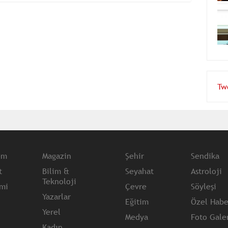
Tw
em
Magazin
Şehir
Sendika
t
Bilim &
Seyahat
Astroloji
Teknoloji
mi
Çevre
Söyleşi
Yazarlar
Eğitim
Özel Habe
Yerel