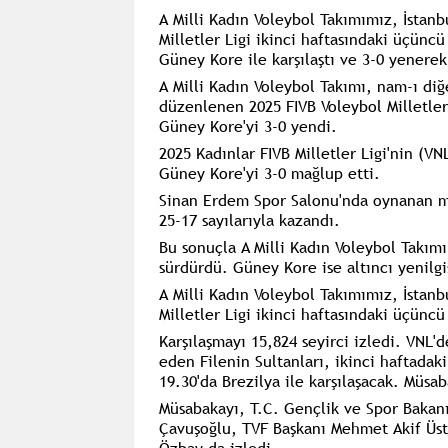
A Milli Kadın Voleybol Takımımız, İstan
Milletler Ligi ikinci haftasındaki üçünc
Güney Kore ile karşılaştı ve 3-0 yenerek
A Milli Kadın Voleybol Takımı, nam-ı diğe
düzenlenen 2025 FIVB Voleybol Milletler
Güney Kore'yi 3-0 yendi.
2025 Kadınlar FIVB Milletler Ligi'nin (V
Güney Kore'yi 3-0 mağlup etti.
Sinan Erdem Spor Salonu'nda oynanan müs
25-17 sayılarıyla kazandı.
Bu sonuçla A Milli Kadın Voleybol Takım
sürdürdü. Güney Kore ise altıncı yenilgi
A Milli Kadın Voleybol Takımımız, İstan
Milletler Ligi ikinci haftasındaki üçünc
Karşılaşmayı 15,824 seyirci izledi. VNL
eden
Filenin Sultanları, ikinci haftada
19.30'da Brezilya ile karşılaşacak. Müsa
Müsabakayı, T.C. Gençlik ve Spor Bakanı
Çavuşoğlu, TVF Başkanı Mehmet Akif Üst