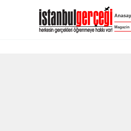
Anasay
Magazin