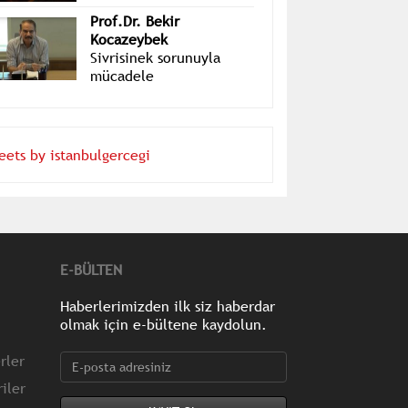
Bungun
Prof.Dr. Bekir
Kocazeybek
Sivrisinek sorunuyla
mücadele
eets by istanbulgercegi
E-BÜLTEN
Haberlerimizden ilk siz haberdar
olmak için e-bültene kaydolun.
rler