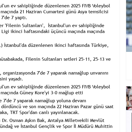
bul'un ev sahipliğinde düzenlenen 2025 FIVB Voleybol
ü maçında 21 Haziran Cumartesi günü Asya temsilcisi
 7'de 7 yaptı.
r 'Filenin Sultanları', İstanbul'un ev sahipliğinde
 Ligi ikinci haftasındaki üçüncü maçında maçında
NL) İstanbul'da düzenlenen ikinci haftasında Türkiye,
abakada, Filenin Sultanları setleri 25-11, 25-13 ve
ı, organizasyonda 7'de 7 yaparak namağlup unvanını
sini yaşadı.
bul'un ev sahipliğinde düzenlenen 2025 FIVB Voleybol
ü maçında Güney Kore'yi 3-0 mağlup etti
'de 7'de 7 yaparak namağlup yoluna devam
ki dördüncü ve son maçında 22 Haziran Pazar günü saat
baka, TRT Spor'dan canlı yayınlanacak.
 Dr. Osman Aşkın Bak, Antalya Milletvekili Mevlüt
ündağ ve İstanbul Gençlik ve Spor İl Müdürü Muhittin