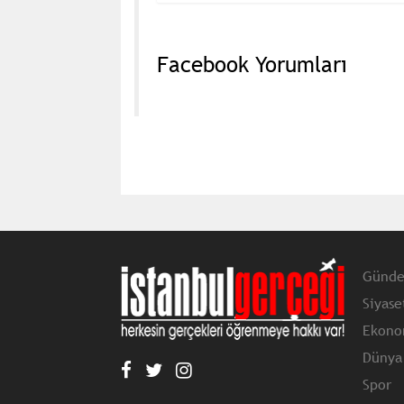
Facebook Yorumları
Günd
Siyase
Ekono
Dünya