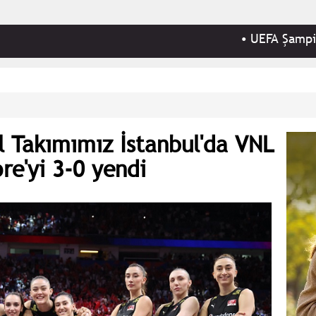
•
UEFA Şampiyonlar Lig
ol Takımımız İstanbul'da VNL
e'yi 3-0 yendi