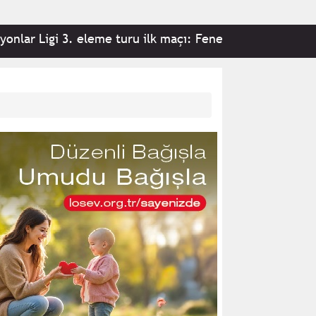
i 3. eleme turu ilk maçı: Fenerbahçe 2-0 Sturm Graz