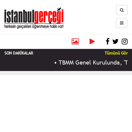
SON DAKİKALAR
Tümünü Gör
•
TBMM Genel Kurulunda, 'Terörsü