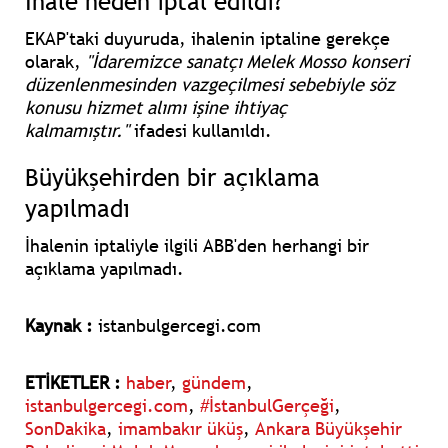
İhale neden iptal edildi?
EKAP'taki duyuruda, ihalenin iptaline gerekçe
olarak,
"İdaremizce sanatçı Melek Mosso konseri
düzenlenmesinden vazgeçilmesi sebebiyle söz
konusu hizmet alımı işine ihtiyaç
kalmamıştır."
ifadesi kullanıldı.
Büyükşehirden bir açıklama
yapılmadı
İhalenin iptaliyle ilgili ABB'den herhangi bir
açıklama yapılmadı.
Kaynak :
istanbulgercegi.com
ETİKETLER :
haber
,
gündem
,
istanbulgercegi.com
,
#İstanbulGerçeği
,
SonDakika
,
imambakır üküş
,
Ankara Büyükşehir