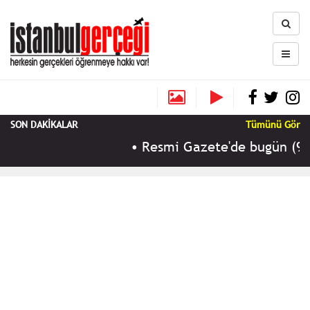
SON DAKİKALAR
Tümünü Gör
•
Resmi Gazete'de bugün (9 Ağu