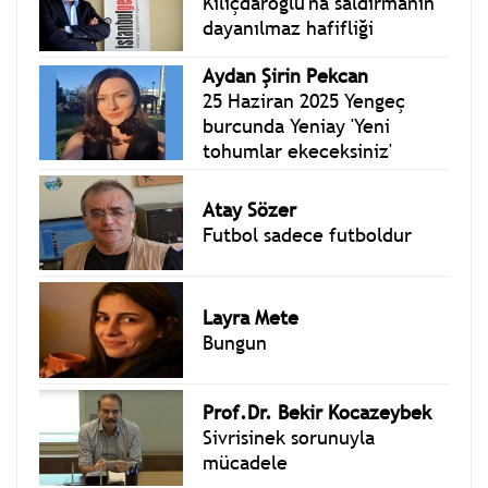
Kılıçdaroğlu'na saldırmanın
dayanılmaz hafifliği
Aydan Şirin Pekcan
25 Haziran 2025 Yengeç
burcunda Yeniay 'Yeni
tohumlar ekeceksiniz'
Atay Sözer
Futbol sadece futboldur
Layra Mete
Bungun
Prof.Dr. Bekir Kocazeybek
Sivrisinek sorunuyla
mücadele