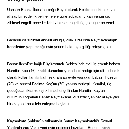
Uşak’ın Banaz İlçesi’ne bağlı Büyükoturak Beldesi’ndeki eski ve
ahşap bir evde ilk belirlemelere göre sobadan çıkan yangında,
zihinsel engelli anne ile ikisi zihinsel engelli üç çocuğu can verdi.
Babanın da zihinsel engelli olduğu, olay sırasında Kaymakamlığın
kendilerine yaptıracağı evin yerine bakmaya gittiği ortaya çıktı.
Banaz İlçesi’ne bağlı Büyükoturak Beldesi’nde evli üç çocuk babası
Nurettin Koç (46) maddi durumları yerinde olmadığı için altı odunluk
olarak kullanılan iki katlı eski ahşap evde yaşayan babası Hüseyin
(75) ve annesi Fadime Koç’un (70) yanına yerleşti. Kendisi, üç
çocuğudan ikisi ve eşi zihinsel engelli olan Nurettin Koç’un
durumunu öğrenen Banaz Kaymakamı Muzaffer Şahiner aileye yeni
bir ev yapılması için çalışma başlattı.
Kaymakam Şahiner’in talimatıyla Banaz Kaymakamlığı Sosyal
Yardımlaşma Vakfı yeni evin projesini hazırladı. Bugün sabah