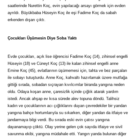
saatlerinde Nurettin Koç, evin yapılacağı arsayı görmek için evden
ayrıldı. Büyükbaba Hüseyin Koç ile eşi Fadime Koç da sabah
erkenden dışarı çıktı.
Çocukları Üşümesin Diye Soba Yaktı
Evde çocukları, açık lise öğrencisi Fadime Koç (14), zihinsel engelli
Hüseyin (18) ve Cüneyt Koç (13) ile kalan zihinsel engelli anne
Emine Koç (45), evlatlarının üşümemesi için, tahta ve bez parçaları
ile sobayı tutuşturdu. Anne Koç, kahvaltı hazırlamak üzere mutfağa
gittiği sırada, sobadan sıçrayan kıvılcımlar biranda yangına neden
oldu. Odaya koşan anne, çaresizlik içinde çığlık atarak yardım
istedi. Ancak ahşap ev kısa sürede alev topuna döndü. Talihsiz
kadın ve çocuklarının acı çığlıklarını duyan çevredekiler bir yandan
yangına bahçe hortumlarıyla su sıkarken, diğer yandan da itfaiye ve
jandarmaya bilgi verdi. Bu sırada eski evin çatısı yangına
dayanamayıp çöktü. Olay yerine gelen çok sayıda itfaiye ve sivil
savunma ekibi, yangına müdahale etti. Yangın yanda bulunan diğer