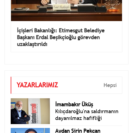
İçişleri Bakanlığı: Etimesgut Belediye
Başkanı Erdal Beşikçioğlu görevden
uzaklaştırıldı
YAZARLARIMIZ
Hepsi
İmambakır Üküş
Kılıçdaroğlu'na saldırmanın
dayanılmaz hafifliği
Aydan Şirin Pekcan