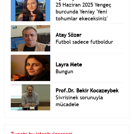
25 Haziran 2025 Yengeç
burcunda Yeniay 'Yeni
tohumlar ekeceksiniz'
Atay Sözer
Futbol sadece futboldur
Layra Mete
Bungun
Prof.Dr. Bekir Kocazeybek
Sivrisinek sorunuyla
mücadele
Tweets by istanbulgercegi