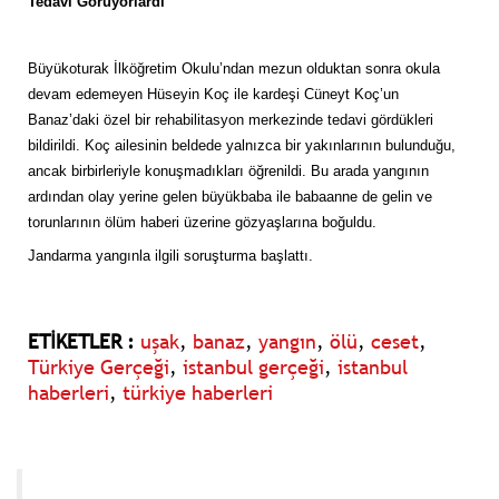
Tedavi Görüyorlardı
Büyükoturak İlköğretim Okulu’ndan mezun olduktan sonra okula
devam edemeyen Hüseyin Koç ile kardeşi Cüneyt Koç’un
Banaz’daki özel bir rehabilitasyon merkezinde tedavi gördükleri
bildirildi. Koç ailesinin beldede yalnızca bir yakınlarının bulunduğu,
ancak birbirleriyle konuşmadıkları öğrenildi. Bu arada yangının
ardından olay yerine gelen büyükbaba ile babaanne de gelin ve
torunlarının ölüm haberi üzerine gözyaşlarına boğuldu.
Jandarma yangınla ilgili soruşturma başlattı.
ETİKETLER :
uşak
,
banaz
,
yangın
,
ölü
,
ceset
,
Türkiye Gerçeği
,
istanbul gerçeği
,
istanbul
haberleri
,
türkiye haberleri