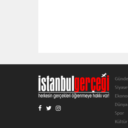
Günd
Siyase
Ekono
Dünya
Spor
Kültür