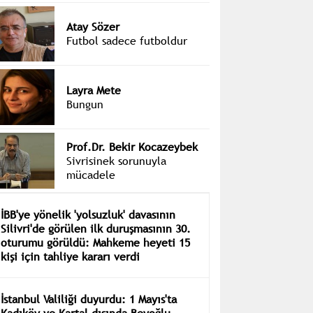
Atay Sözer
Futbol sadece futboldur
Layra Mete
Bungun
Prof.Dr. Bekir Kocazeybek
Sivrisinek sorunuyla
mücadele
İBB'ye yönelik 'yolsuzluk' davasının
Silivri'de görülen ilk duruşmasının 30.
oturumu görüldü: Mahkeme heyeti 15
kişi için tahliye kararı verdi
İstanbul Valiliği duyurdu: 1 Mayıs'ta
Kadıköy ve Kartal dışında Beyoğlu,