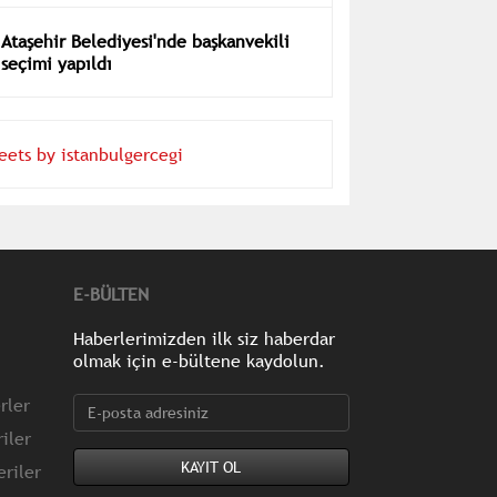
Ataşehir Belediyesi'nde başkanvekili
seçimi yapıldı
eets by istanbulgercegi
E-BÜLTEN
Haberlerimizden ilk siz haberdar
olmak için e-bültene kaydolun.
rler
iler
riler