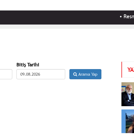
•
Resmi Ga
Bitiş Tarihi
YA
Arama Yap