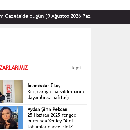
zete'de bugün (9 Ağustos 2026 Pazar)
•
Kemal Kıl
ZARLARIMIZ
Hepsi
İmambakır Üküş
Kılıçdaroğlu'na saldırmanın
dayanılmaz hafifliği
Aydan Şirin Pekcan
25 Haziran 2025 Yengeç
burcunda Yeniay 'Yeni
tohumlar ekeceksiniz'