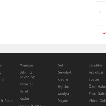
Tw
em
Magazin
Şehir
Sendika
t
Bilim &
Seyahat
Astroloji
Teknoloji
mi
Çevre
Söyleşi
Yazarlar
Eğitim
Özel Habe
Yerel
Medya
Foto Galer
Kadın
 & Sanat
Yaşam
Video Gale
Sağlık & Yaşam