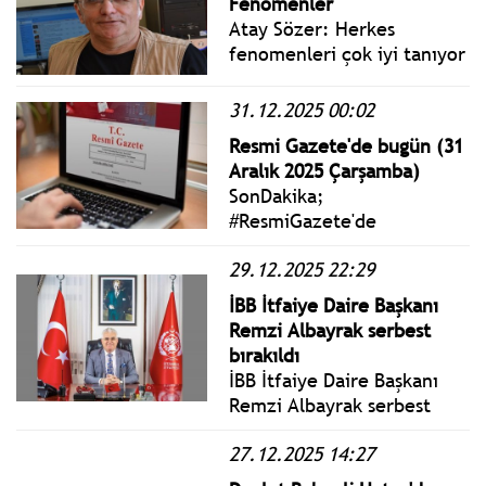
Fenomenler
Atay Sözer: Herkes
fenomenleri çok iyi tanıyor
ama ne olduklarını tam
olarak bilemiyor,
31.12.2025 00:02
tanımlayamıyor. Buna
Resmi Gazete'de bugün (31
fenomenlerin kendileri de
Aralık 2025 Çarşamba)
dahil. “Sen nasıl bir
SonDakika;
şeysin?” dendiğinde.
#ResmiGazete'de
“Vallahi anladığım kadarıyla
yayımlanan 31 Aralık 2025
iyi bir şeyim” diyorlar.
29.12.2025 22:29
Çarşamba yönetmelik,
genelge ve tebliğler
İBB İtfaiye Daire Başkanı
www.istanbulgercegi.com'da
Remzi Albayrak serbest
takip edebilirsiniz.
bırakıldı
İBB İtfaiye Daire Başkanı
Remzi Albayrak serbest
bırakıldı: "Mücadelemize,
27.12.2025 14:27
bu vatana, bu millete
hizmet etmeye devam