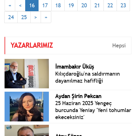
gerçekleştirilen Millet
«
<
16
17
18
19
20
21
22
23
İradesine Sahip Çıkıyor
Mitingine katıldı.
24
25
>
»
YAZARLARIMIZ
Hepsi
İmambakır Üküş
Kılıçdaroğlu'na saldırmanın
dayanılmaz hafifliği
Aydan Şirin Pekcan
25 Haziran 2025 Yengeç
burcunda Yeniay 'Yeni tohumlar
ekeceksiniz'