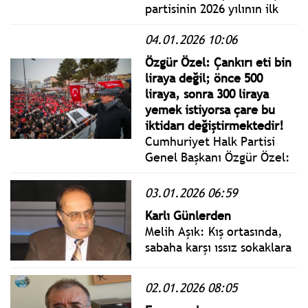
partisinin 2026 yılının ilk
grup toplantısında konuştu.
04.01.2026 10:06
Bahçeli, 15 Temmuz’da,
casus ve haşhaşi örgütü
Özgür Özel: Çankırı eti bin
maşa olarak kullanarak
liraya değil; önce 500
üzerimize salan ABD,
liraya, sonra 300 liraya
Venezuela’da bunun yerine
yemek istiyorsa çare bu
doğrudan müdahale
iktidarı değiştirmektedir!
etmiştir.
Cumhuriyet Halk Partisi
Genel Başkanı Özgür Özel:
Çankırı’dan, Anadolu’nun
kalbinden dünyaya
03.01.2026 06:59
sesleniyorum: Trump’ın
Karlı Günlerden
düzeni, dünya düzeni
Melih Aşık: Kış ortasında,
olamaz. Ya bu çılgınlığa
sabaha karşı ıssız sokaklara
direnilecek ya da bu Trump
düşen karları görünce...
teker teker bütün dünyanın
Gençliğimin İsveç günleri
tepesine binecek!
02.01.2026 08:05
aklıma gelir...