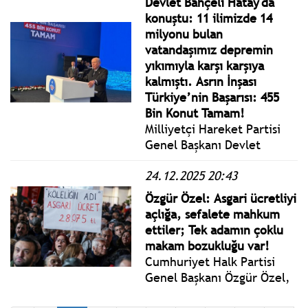
Devlet Bahçeli Hatay'da
edeceğiz."
konuştu: 11 ilimizde 14
milyonu bulan
vatandaşımız depremin
yıkımıyla karşı karşıya
kalmıştı. Asrın İnşası
Türkiye’nin Başarısı: 455
Bin Konut Tamam!
Milliyetçi Hareket Partisi
Genel Başkanı Devlet
Bahçeli, 6 Şubat
24.12.2025 20:43
depremlerinde 11 ilde
yaşanan büyük yıkımlar
Özgür Özel: Asgari ücretliyi
sonrası Hatay’da
açlığa, sefalete mahkum
gerçekleştirilen tüm illerde
ettiler; Tek adamın çoklu
tamamlanan 455 Bininci
makam bozukluğu var!
Konut teslim töreninde
Cumhuriyet Halk Partisi
konuştu.
Genel Başkanı Özgür Özel,
İstanbul Kağıthane’de