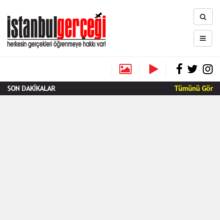
SON DAKİKALAR
Tümünü Gör