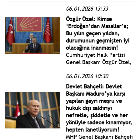
Çelik'in kazandığı İstanbul İl
06.01.2026 13:33
Kongresi'nde Siyasi Partiler
Kanunu'nda yer alan
Özgür Özel: Kimse
‘oylamaya hile karıştırma’
‘Erdoğan’dan Masallar’a;
iddiasıyla açılan davanın ilk
Bu yılın geçen yıldan,
duruşması görüldü.
durumunun geçmişten iyi
olacağına inanmasın!
Cumhuriyet Halk Partisi
Genel Başkanı Özgür Özel,
partisinin TBMM Grup
06.01.2026 10:30
Toplantısı’nda konuştu.
Devlet Bahçeli: Devlet
Başkanı Maduro’ya karşı
yapılan gayri meşru ve
hukuk dışı saldırıyı
nefretle, şiddetle ve her
yönüyle sadece kınamıyor,
hepten lanetliyorum!
MHP Genel Başkanı Bahçeli