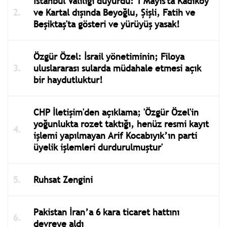
İstanbul Valiliği duyurdu: 1 Mayıs'ta Kadıköy
ve Kartal dışında Beyoğlu, Şişli, Fatih ve
Beşiktaş'ta gösteri ve yürüyüş yasak!
Özgür Özel: İsrail yönetiminin; Filoya
uluslararası sularda müdahale etmesi açık
bir haydutluktur!
CHP İletişim'den açıklama; 'Özgür Özel'in
yoğunlukta rozet taktığı, henüz resmi kayıt
işlemi yapılmayan Arif Kocabıyık’ın parti
üyelik işlemleri durdurulmuştur'
Ruhsat Zengini
Pakistan İran’a 6 kara ticaret hattını
devreye aldı