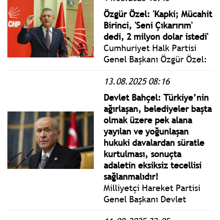
Çıkıyor Mitingine katıldı.
Özgür Özel: 'Kapki; Mücahit
Birinci, 'Seni Çıkarırım'
dedi, 2 milyon dolar istedi'
Cumhuriyet Halk Partisi
Genel Başkanı Özgür Özel:
Lağım Patlamıştır,
13.08.2025 08:16
Sürdürmeye Çalışan
Herkesin Üzerine
Devlet Bahçel: Türkiye’nin
Bulaşacaktır.
ağırlaşan, belediyeler başta
olmak üzere pek alana
yayılan ve yoğunlaşan
hukuki davalardan süratle
kurtulması, sonuçta
adaletin eksiksiz tecellisi
sağlanmalıdır!
Milliyetçi Hareket Partisi
Genel Başkanı Devlet
Bahçeli “İç ve Dış Siyasi