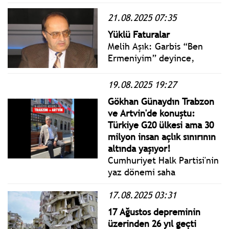
düzenlenecek FIVB
Kadınlar Dünya Voleybol
21.08.2025 07:35
Şampiyonası'na galibiyetle
Yüklü Faturalar
başladı.
Melih Aşık: Garbis “Ben
Ermeniyim” deyince,
bütün köy bir ağızdan
haykırdı: -Aman,
19.08.2025 19:27
estağfurullah aabiii!
Gökhan Günaydın Trabzon
Garbis, Türk vatandaşlığı
ve Artvin'de konuştu:
konusunda bir komplekse
Türkiye G20 ülkesi ama 30
sahip olmadığından gülüp
milyon insan açlık sınırının
geçtik.”Garbis, bu tür
altında yaşıyor!
olaylara da alışık olmalıydı.
Cumhuriyet Halk Partisi'nin
yaz dönemi saha
çalışmaları kapsamında CHP
17.08.2025 03:31
Grup Başkanvekili Gökhan
Günaydın, Trabzon ve
17 Ağustos depreminin
Artvin’e giderek bir dizi
üzerinden 26 yıl geçti