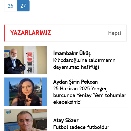
kaybettiğini açıkladı.
26
27
Yerlikaya, 29 kişinin de
yaralandığını söyledi.
YAZARLARIMIZ
Hepsi
İmambakır Üküş
Kılıçdaroğlu'na saldırmanın
dayanılmaz hafifliği
Aydan Şirin Pekcan
25 Haziran 2025 Yengeç
burcunda Yeniay 'Yeni tohumlar
ekeceksiniz'
Atay Sözer
Futbol sadece futboldur