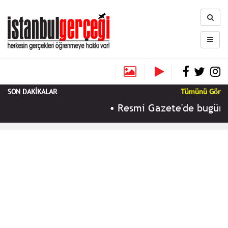
SON DAKİKALAR
Tümünü Gör
•
Resmi Gazete'de bugün (10