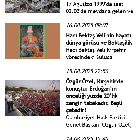
temaslarda bulundu.
17 Ağustos 1999'da saat
03.02'de meydana gelen ve
17 bin 480 kişinin hayatını
16.08.2025 09:02
kaybettiği ''asrın felaketi''
olarak anılan büyük
Hacı Bektaş Veli'nin hayatı,
depremin üzerinden 26 yıl
dünya görüşü ve Bektaşilik
geçti.
Hacı Bektaş Veli Kırşehir
yöresindeki Suluca
Karahöyük’e (Hacımköy)
15.08.2025 22:50
yerleşiş, Orta Anadolu’yu
dolaştıktan sonra Anadolu
Özgür Özel, Kırşehir'de
kültürünü, Anadolu
konuştu: Erdoğan’ın
insanının gelenek ve
önceliği yüzde 20’lik
göreneklerini özümseyerek
zengin tabakadır. Beşli
yeni bir bilim ve öğreti
çetedir!
merkezi kurmuştur.
Cumhuriyet Halk Partisi
Genel Başkanı Özgür Özel,
Kırşehir’de gerçekleştirilen
14.08.2025 15:40
Millet İradesine Sahip