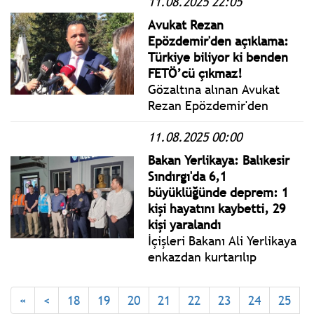
11.08.2025 22:05
Gündemle” ilgili yazılı
basın açıklaması yaptı.
Avukat Rezan
Bahçeli açıklamasında:
Epözdemir'den açıklama:
Milliyetçi Hareket Partisi
Türkiye biliyor ki benden
samimiyet, sağduyu ve
FETÖ’cü çıkmaz!
özveriyle komisyon
Gözaltına alınan Avukat
çalışmalarına katkı
Rezan Epözdemir'den
sunacaktır.
açıklama: Zihni Çakır isimli
11.08.2025 00:00
şahıs İstanbul Cumhuriyet
Başsavcılığına giderek
Bakan Yerlikaya: Balıkesir
hakkımda FETÖ Terör
Sındırgı'da 6,1
Örgütüne yardım-casusluk
büyüklüğünde deprem: 1
isnadıyla suç duyurusunda
kişi hayatını kaybetti, 29
bulunmuş!
kişi yaralandı
İçişleri Bakanı Ali Yerlikaya
enkazdan kurtarılıp
hastanede tedavi altına
alınan 81 yaşındaki
«
<
18
19
20
21
22
23
24
25
vatandaşın hayatını