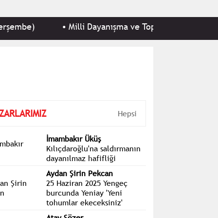
embe)
•
Milli Dayanışma ve Toplumsal Bütünleşmeni
ZARLARIMIZ
Hepsi
İmambakır Üküş
Kılıçdaroğlu'na saldırmanın
dayanılmaz hafifliği
Aydan Şirin Pekcan
25 Haziran 2025 Yengeç
burcunda Yeniay 'Yeni
tohumlar ekeceksiniz'
Atay Sözer