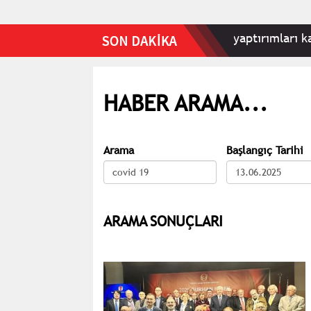
ntılı Fly Baghdad ve iki uçağa yönelik yaptırımları kaldır
HABER ARAMA...
Arama
Başlangıç Tarihi
ARAMA SONUÇLARI