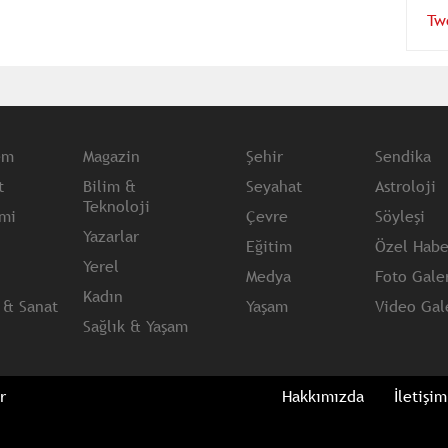
Tw
em
Magazin
Şehir
Sendika
t
Bilim &
Seyahat
Astroloji
Teknoloji
mi
Çevre
Söyleşi
Yazarlar
Eğitim
Özel Habe
Yerel
Medya
Foto Galer
Kadın
 & Sanat
Yaşam
Video Gale
Sağlık & Yaşam
r
Hakkımızda
İletişim