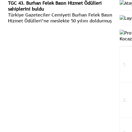
TGC 43. Burhan Felek Basın Hizmet Ödülleri
sahiplerini buldu
Türkiye Gazeteciler Cemiyeti Burhan Felek Basın
Hizmet Ödülleri’ne meslekte 50 yılını doldurmuş
70 yaşından gün almış üyeleri arasından ödüle
değer görülen gazeteciler katıldı.