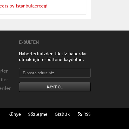
eets by istanbulgercegi
E-BÜLTEN
Haberlerimizden ilk siz haberdar
olmak için e-bültene kaydolun.
rler
iler
riler
Künye
Sözleşme
Gizlilik
RSS