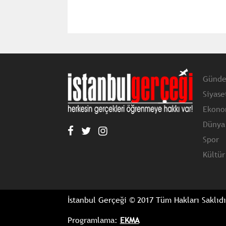
Günd
Siyase
Ekono
Dünya
Spor
Kültür
İstanbul Gerçeği © 2017 Tüm Hakları Saklıdı
Programlama:
EKMA