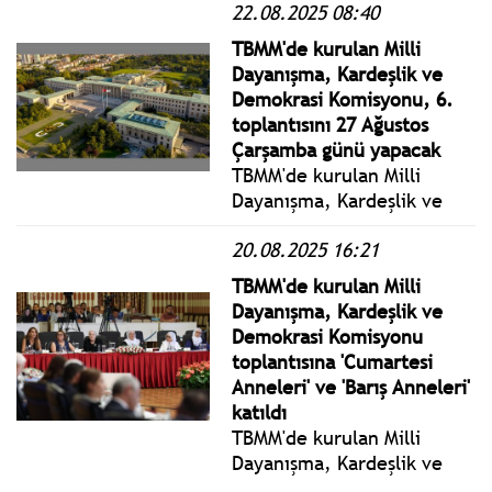
22.08.2025 08:40
Toplantısı'nda yaptığı
konuşmada, Türkiye'de
TBMM'de kurulan Milli
adaletin ortadan kalktığını
Dayanışma, Kardeşlik ve
söyledi.
Demokrasi Komisyonu, 6.
toplantısını 27 Ağustos
Çarşamba günü yapacak
TBMM'de kurulan Milli
Dayanışma, Kardeşlik ve
Demokrasi Komisyonu, 6.
20.08.2025 16:21
toplantısını 27 Ağustos
Çarşamba günü, 7'nci
TBMM'de kurulan Milli
toplantısını ise 28 Ağustos
Dayanışma, Kardeşlik ve
Perşembe günü yapacak.
Demokrasi Komisyonu
toplantısına 'Cumartesi
Anneleri' ve 'Barış Anneleri'
katıldı
TBMM'de kurulan Milli
Dayanışma, Kardeşlik ve
Demokrasi Komisyonu,