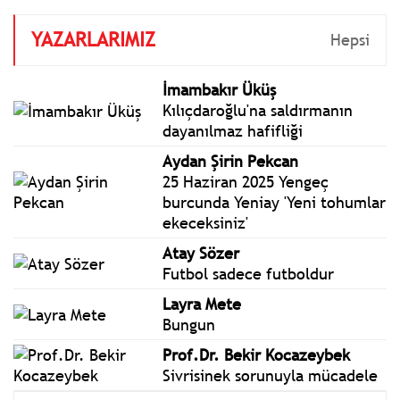
TBMM Başkanı Numan
YAZARLARIMIZ
Kurtulmuş başkanlığında
Hepsi
toplandı. TBMM Tören
Salonu'ndaki toplantıda,
İmambakır Üküş
"Cumartesi Anneleri" ve
Kılıçdaroğlu'na saldırmanın
"Barış Anneleri" hazır
dayanılmaz hafifliği
bulundu.
Aydan Şirin Pekcan
25 Haziran 2025 Yengeç
burcunda Yeniay 'Yeni tohumlar
ekeceksiniz'
Atay Sözer
Futbol sadece futboldur
Layra Mete
Bungun
Prof.Dr. Bekir Kocazeybek
Sivrisinek sorunuyla mücadele