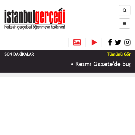
SON DAKİKALAR
Tümünü Gör
•
Resmi Gazete'de bugün 