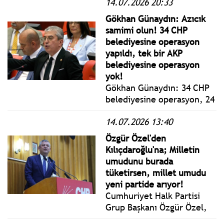
14.07.2026 20:33
müzisyen kimliği ile
tanınan Bilgesu Erenus için
Gökhan Günaydın: Azıcık
Harbiye Muhsin Ertuğrul
samimi olun! 34 CHP
Sahnesi’nde tören
belediyesine operasyon
düzenlendi.
yapıldı, tek bir AKP
belediyesine operasyon
yok!
Gökhan Günaydın: 34 CHP
belediyesine operasyon, 24
tutuklu; bugüne kadar tek
14.07.2026 13:40
bir AKP belediyesine
operasyon yok, tutuklu yok
Özgür Özel'den
yani yaptığınızın ne ölçüde
Kılıçdaroğlu'na; Milletin
siyasi olduğunu göstermek
umudunu burada
için bu rakamlar yeter.
tüketirsen, millet umudu
yeni partide arıyor!
Cumhuriyet Halk Partisi
Grup Başkanı Özgür Özel,
TBMM'de CHP Grup