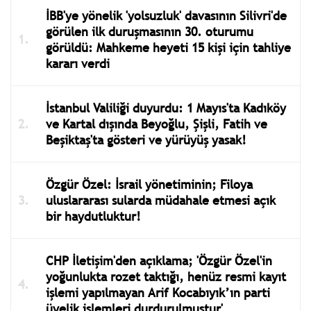
İBB'ye yönelik 'yolsuzluk' davasının Silivri'de
görülen ilk duruşmasının 30. oturumu
görüldü: Mahkeme heyeti 15 kişi için tahliye
kararı verdi
İstanbul Valiliği duyurdu: 1 Mayıs'ta Kadıköy
ve Kartal dışında Beyoğlu, Şişli, Fatih ve
Beşiktaş'ta gösteri ve yürüyüş yasak!
Özgür Özel: İsrail yönetiminin; Filoya
uluslararası sularda müdahale etmesi açık
bir haydutluktur!
CHP İletişim'den açıklama; 'Özgür Özel'in
yoğunlukta rozet taktığı, henüz resmi kayıt
işlemi yapılmayan Arif Kocabıyık’ın parti
üyelik işlemleri durdurulmuştur'