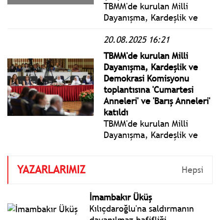
TBMM'de kurulan Milli
Dayanışma, Kardeşlik ve
Demokrasi Komisyonu, 6.
20.08.2025 16:21
toplantısını 27 Ağustos
Çarşamba günü, 7'nci
TBMM'de kurulan Milli
toplantısını ise 28 Ağustos
Dayanışma, Kardeşlik ve
Perşembe günü yapacak.
Demokrasi Komisyonu
toplantısına 'Cumartesi
Anneleri' ve 'Barış Anneleri'
katıldı
TBMM'de kurulan Milli
Dayanışma, Kardeşlik ve
Demokrasi Komisyonu,
TBMM Başkanı Numan
YAZARLARIMIZ
Kurtulmuş başkanlığında
Hepsi
toplandı. TBMM Tören
Salonu'ndaki toplantıda,
İmambakır Üküş
"Cumartesi Anneleri" ve
Kılıçdaroğlu'na saldırmanın
"Barış Anneleri" hazır
dayanılmaz hafifliği