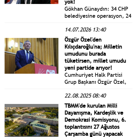
yok!
Gökhan Günaydın: 34 CHP
belediyesine operasyon, 24
tutuklu; bugüne kadar tek
14.07.2026 13:40
bir AKP belediyesine
operasyon yok, tutuklu yok
Özgür Özel'den
yani yaptığınızın ne ölçüde
Kılıçdaroğlu'na; Milletin
siyasi olduğunu göstermek
umudunu burada
için bu rakamlar yeter.
tüketirsen, millet umudu
yeni partide arıyor!
Cumhuriyet Halk Partisi
Grup Başkanı Özgür Özel,
TBMM'de CHP Grup
22.08.2025 08:40
Toplantısı'nda yaptığı
konuşmada, Türkiye'de
TBMM'de kurulan Milli
adaletin ortadan kalktığını
Dayanışma, Kardeşlik ve
söyledi.
Demokrasi Komisyonu, 6.
toplantısını 27 Ağustos
Çarşamba günü yapacak