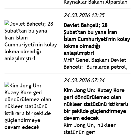
Kaynaklar Bakanı Alparslan
Bayraktar, ABD merkezli
24.03.2026 13:35
Bloomberg'ün İran’dan
Türkiye’ye gaz kesildiği
Devlet Bahçeli; 28
yönündeki haberi üzerine
Şubat'tan bu yana İran
açıklama yaptı.
İslam Cumhuriyeti'nin kolay
lokma olmadığı
anlaşılmıştır!
MHP Genel Başkanı Devlet
Bahçeli: "Buralarda petrol,
gaz, su, paylaşacak toprak
24.03.2026 07:34
bitmedikçe savaşlar da
bitmeyecektir. Görünen
Kim Jong Un: Kuzey Kore
odur ki bu kaynaklar
geri döndürülemez olan
tükenmedikçe gözyaşları
nükleer statüsünü istikrarlı
dinmeyecektir."
bir şekilde güçlendirmeye
devam edecek
Kim Jong Un, nükleer
statünün geri