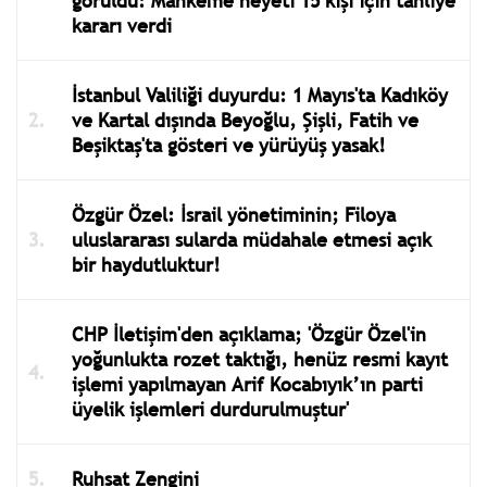
görüldü: Mahkeme heyeti 15 kişi için tahliye
kararı verdi
İstanbul Valiliği duyurdu: 1 Mayıs'ta Kadıköy
ve Kartal dışında Beyoğlu, Şişli, Fatih ve
Beşiktaş'ta gösteri ve yürüyüş yasak!
Özgür Özel: İsrail yönetiminin; Filoya
uluslararası sularda müdahale etmesi açık
bir haydutluktur!
CHP İletişim'den açıklama; 'Özgür Özel'in
yoğunlukta rozet taktığı, henüz resmi kayıt
işlemi yapılmayan Arif Kocabıyık’ın parti
üyelik işlemleri durdurulmuştur'
Ruhsat Zengini