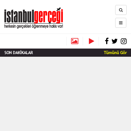
SON DAKİKALAR
Tümünü Gör