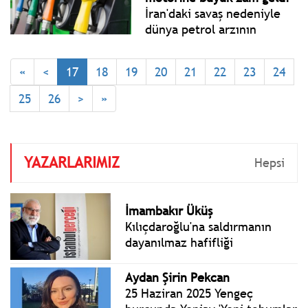
askeri üslerini kullanma
İran'daki savaş nedeniyle
izni verdi.
dünya petrol arzının
neredeyse yüzde 30
oranında azalması,
«
<
17
18
19
20
21
22
23
24
akaryakıt fiyatlarında yeni
artışı beraberinde getirdi.
25
26
>
»
Motorin fiyatlarına 20 Mart
Cuma itibarıyla 5 lira 18
kuruş zam geldi.
YAZARLARIMIZ
Hepsi
İmambakır Üküş
Kılıçdaroğlu'na saldırmanın
dayanılmaz hafifliği
Aydan Şirin Pekcan
25 Haziran 2025 Yengeç