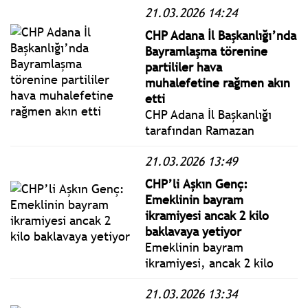
21.03.2026 14:24
İran hem İsrail’i hem de
ABD üslerinin bulunduğu
CHP Adana İl Başkanlığı’nda
bölge ülkelerini hedef aldı.
Bayramlaşma törenine
partililer hava
muhalefetine rağmen akın
etti
CHP Adana İl Başkanlığı
tarafından Ramazan
Bayramı dolayısıyla
21.03.2026 13:49
geleneksel bayramlaşma
töreni düzenlendi.
CHP’li Aşkın Genç:
Emeklinin bayram
ikramiyesi ancak 2 kilo
baklavaya yetiyor
Emeklinin bayram
ikramiyesi, ancak 2 kilo
baklavaya yetiyor.
21.03.2026 13:34
Bayramın simgesi olan bir