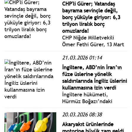
ürünün bu kadar sınırlı hale
CHP'li Gürer; Vatandaş
gelmesi, emeklilerin
bayrama sevinçle değil,
yaşadığı ekonomik
borç yüküyle giriyor: 6,3
sıkışmayı açıkça ortaya
trilyon liralık borç
koymaktadır.
omuzlarda!
CHP Niğde Milletvekili
Ömer Fethi Gürer, 13 Mart
haftası itibarıyla vatandaşın
21.03.2026 01:14
bankalara ve finans
sistemine olan toplam
İngiltere, ABD’nin İran’ın
borcunun 6 trilyon 365
füze üslerine yönelik
milyar 285 milyon TL’ye
saldırılarında İngiliz üslerini
ulaştığını açıkladı.
kullanmasına izin verdi
İngiltere hükümeti,
Hürmüz Boğazı’ndaki
gemilere yönelik saldırıları
20.03.2026 08:38
gerekçe göstererek İran’ın
füze üslerine yönelik hava
Akaryakıt ürünlerinde
saldırıları için ABD’ye
motorine büyük zam geldi