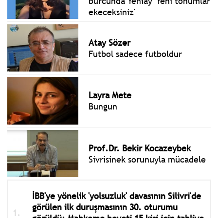
burcunda Yeniay 'Yeni tohumlar
ekeceksiniz'
Atay Sözer
Futbol sadece futboldur
Layra Mete
Bungun
Prof.Dr. Bekir Kocazeybek
Sivrisinek sorunuyla mücadele
İBB'ye yönelik 'yolsuzluk' davasının Silivri'de
görülen ilk duruşmasının 30. oturumu