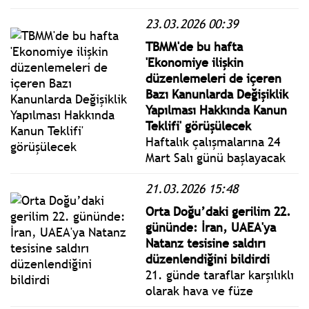
döndürülemez olduğunu
23.03.2026 00:39
belirterek, ülkenin bu
alandaki gücünü artırmayı
TBMM'de bu hafta
sürdüreceklerini ve karşıt
'Ekonomiye ilişkin
adımlara sert yanıt
düzenlemeleri de içeren
verileceğini söyledi.
Bazı Kanunlarda Değişiklik
Yapılması Hakkında Kanun
Teklifi' görüşülecek
Haftalık çalışmalarına 24
Mart Salı günü başlayacak
Genel Kurul, ekonomiye
21.03.2026 15:48
ilişkin düzenlemeleri de
içeren Bazı Kanunlarda
Orta Doğu’daki gerilim 22.
Değişiklik Yapılması
gününde: İran, UAEA'ya
Hakkında Kanun Teklifini
Natanz tesisine saldırı
görüşecek.
düzenlendiğini bildirdi
21. günde taraflar karşılıklı
olarak hava ve füze
saldırılarını sürdürürken,