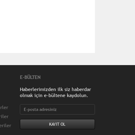
E-BÜLTEN
Haberlerimizden ilk siz haberdar
olmak için e-bültene kaydolun.
rler
iler
riler