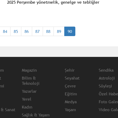
2025 Perşembe yönetmelik, genelge ve tebliğler
www.istanbulgercegi.com'dan takip edebilirsiniz.
84
85
86
87
88
89
90
em
Magazin
Şehir
Sendika
t
Bilim &
Seyahat
Astroloji
Teknoloji
mi
Çevre
Söyleşi
Yazarlar
Eğitim
Özel Habe
Yerel
Medya
Foto Galer
Kadın
 & Sanat
Yaşam
Video Gale
Sağlık & Yaşam