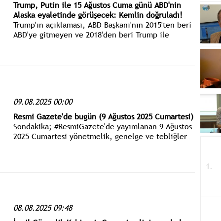
Trump, Putin ile 15 Ağustos Cuma günü ABD'nin
Alaska eyaletinde görüşecek: Kemlin doğruladı!
Trump'ın açıklaması, ABD Başkanı'nın 2015'ten beri
ABD'ye gitmeyen ve 2018'den beri Trump ile
görüşmeyen Rus mevkidaşı ile ilişkilerinde önemli
bir dönüm noktası oldu.
09.08.2025 00:00
Resmi Gazete'de bugün (9 Ağustos 2025 Cumartesi)
Sondakika; #ResmiGazete'de yayımlanan 9 Ağustos
2025 Cumartesi yönetmelik, genelge ve tebliğler
www.istanbulgercegi.com'dan takip edebilirsiniz.
08.08.2025 09:48