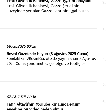
İsrail Güvenlik Kabinesi, Gazze işgalini onayladı
İsrail Güvenlik Kabinesi, Gazze Şeridi'nin
kuzeyinde yer alan Gazze kentinin işgal altına
alınmasını öngören yeni bir planı onayladı.
08.08.2025 00:28
Resmi Gazete'de bugün (8 Ağustos 2025 Cuma)
Sondakika; #ResmiGazete'de yayımlanan 8 Ağustos
2025 Cuma yönetmelik, genelge ve tebliğler
www.istanbulgercegi.com'dan takip edebilirsiniz.
07.08.2025 21:36
Fatih Altaylı'nın YouTube kanalında erişim
engeline bir video neden olmuş