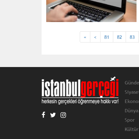
«
<
81
82
83
Günd
Siyase
Ekono
Dünya
Spor
Kültür