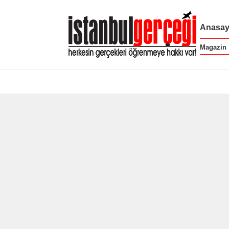
Anasay
Magazin