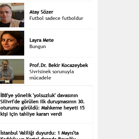
Atay Sözer
Futbol sadece futboldur
Layra Mete
Bungun
Prof.Dr. Bekir Kocazeybek
Sivrisinek sorunuyla
mücadele
İBB'ye yönelik 'yolsuzluk' davasının
Silivri'de görülen ilk duruşmasının 30.
oturumu görüldü: Mahkeme heyeti 15
kişi için tahliye kararı verdi
İstanbul Valiliği duyurdu: 1 Mayıs'ta
Kadıköy ve Kartal dışında Beyoğlu,