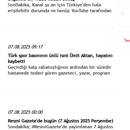
SonDakika, Kanal şu an için Türkiye'den hala
erişilebilir durumda ve henüz YouTube tarafından
Türkiye'den görünmez kılınmadı. Erişim engeline
itiraz süresi 2 hafta.
Tw
07.08.2025 09:17
Türk spor basınının ünlü ismi Ümit Aktan, hayatını
kaybetti
Geçirdiği kalp rahatsızlığının ardından bir süredir
hastanede tedavi gören gazeteci, yazar, program
sunucusu ve spor spikeri Ümit Aktan, 76 yaşında
vefat etti.
07.08.2025 00:00
Resmi Gazete'de bugün (7 Ağustos 2025 Perşembe)
Sondakika; #ResmiGazete'de yayımlanan 7 Ağustos