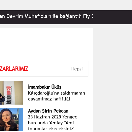
m Muhafızları ile bağlantılı Fly Baghdad ve iki uçağa yön
ZARLARIMIZ
Hepsi
İmambakır Üküş
Kılıçdaroğlu'na saldırmanın
dayanılmaz hafifliği
Aydan Şirin Pekcan
25 Haziran 2025 Yengeç
burcunda Yeniay 'Yeni
tohumlar ekeceksiniz'