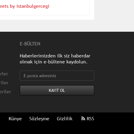
eets by istanbulgercegi
E-BÜLTEN
Haberlerimizden ilk siz haberdar
olmak için e-bültene kaydolun.
rler
iler
riler
Künye
Sözleşme
Gizlilik
RSS