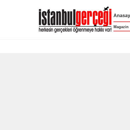
Anasay
Magazin