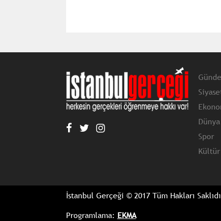
Günd
Siyase
Ekono
Dünya
Spor
Kültür
İstanbul Gerçeği © 2017 Tüm Hakları Saklıdı
Programlama:
EKMA