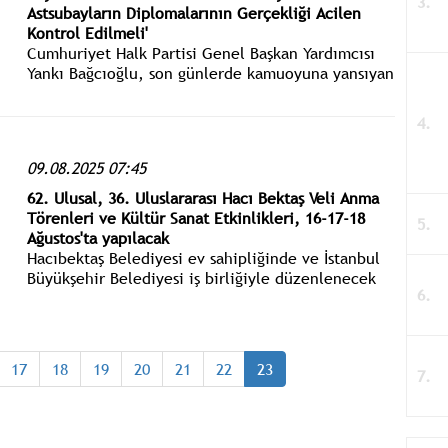
Astsubayların Diplomalarının Gerçekliği Acilen
Kontrol Edilmeli'
Cumhuriyet Halk Partisi Genel Başkan Yardımcısı
Yankı Bağcıoğlu, son günlerde kamuoyuna yansıyan
''sahte diploma ve dijital imza'' skandalına ilişkin
yazılı açıklama yaptı.
09.08.2025 07:45
62. Ulusal, 36. Uluslararası Hacı Bektaş Veli Anma
Törenleri ve Kültür Sanat Etkinlikleri, 16-17-18
Ağustos'ta yapılacak
Hacıbektaş Belediyesi ev sahipliğinde ve İstanbul
Büyükşehir Belediyesi iş birliğiyle düzenlenecek
olan 62. Ulusal, 36. Uluslararası Hacı Bektaş Veli
Anma Törenleri ve Kültür Sanat Etkinlikleri, 16-17-
18 Ağustos 2025 tarihlerinde gerçekleştirilecek.
17
18
19
20
21
22
23