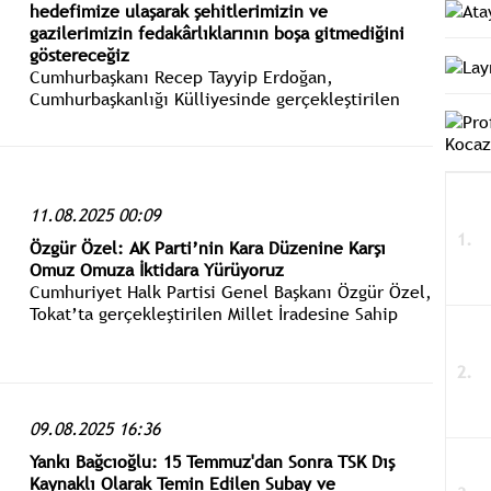
hedefimize ulaşarak şehitlerimizin ve
gazilerimizin fedakârlıklarının boşa gitmediğini
göstereceğiz
Cumhurbaşkanı Recep Tayyip Erdoğan,
Cumhurbaşkanlığı Külliyesinde gerçekleştirilen
Cumhurbaşkanlığı Kabinesi Toplantısı’nın ardından
basın açıklaması yaptı.
11.08.2025 00:09
Özgür Özel: AK Parti’nin Kara Düzenine Karşı
Omuz Omuza İktidara Yürüyoruz
Cumhuriyet Halk Partisi Genel Başkanı Özgür Özel,
Tokat’ta gerçekleştirilen Millet İradesine Sahip
Çıkıyor Mitingi’ne katıldı.
09.08.2025 16:36
Yankı Bağcıoğlu: 15 Temmuz'dan Sonra TSK Dış
Kaynaklı Olarak Temin Edilen Subay ve