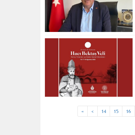
«
<
14
15
16