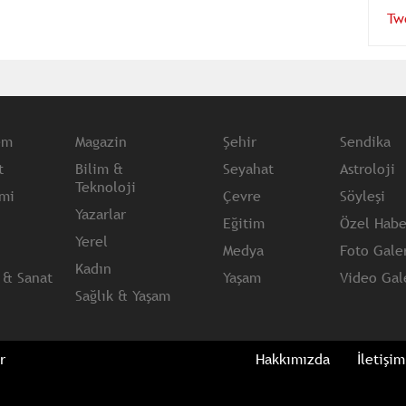
Tw
em
Magazin
Şehir
Sendika
t
Bilim &
Seyahat
Astroloji
Teknoloji
mi
Çevre
Söyleşi
Yazarlar
Eğitim
Özel Habe
Yerel
Medya
Foto Galer
Kadın
 & Sanat
Yaşam
Video Gale
Sağlık & Yaşam
r
Hakkımızda
İletişim