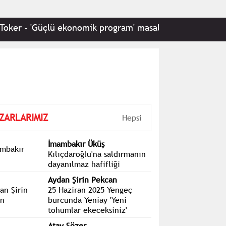
 - 'Güçlü ekonomik program' masalına ısrarla devam
ZARLARIMIZ
Hepsi
İmambakır Üküş
Kılıçdaroğlu'na saldırmanın
dayanılmaz hafifliği
Aydan Şirin Pekcan
25 Haziran 2025 Yengeç
burcunda Yeniay 'Yeni
tohumlar ekeceksiniz'
Atay Sözer