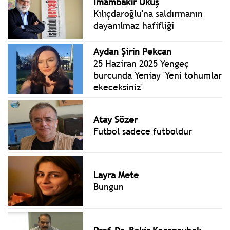
İmambakır Üküş
Kılıçdaroğlu'na saldırmanın
dayanılmaz hafifliği
Aydan Şirin Pekcan
25 Haziran 2025 Yengeç
burcunda Yeniay 'Yeni tohumlar
ekeceksiniz'
Atay Sözer
Futbol sadece futboldur
Layra Mete
Bungun