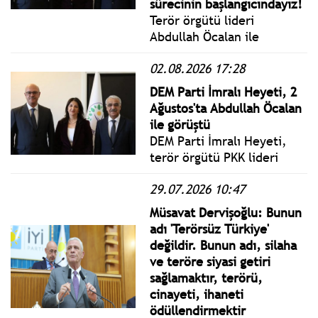
sürecinin başlangıcındayız!
Terör örgütü lideri
Abdullah Öcalan ile
İmralı'da dün 3 saat
02.08.2026 17:28
görüşme yapan DEM Parti
İmralı Heyeti tarafından
DEM Parti İmralı Heyeti, 2
yazılı açıklama yapıldı.
Ağustos'ta Abdullah Öcalan
ile görüştü
DEM Parti İmralı Heyeti,
terör örgütü PKK lideri
Abdullah Öcalan ile üç
29.07.2026 10:47
saatlik görüşmenin
ardından İmralı Adası’ndan
Müsavat Dervişoğlu: Bunun
döndü.
adı 'Terörsüz Türkiye'
değildir. Bunun adı, silaha
ve teröre siyasi getiri
sağlamaktır, terörü,
cinayeti, ihaneti
ödüllendirmektir