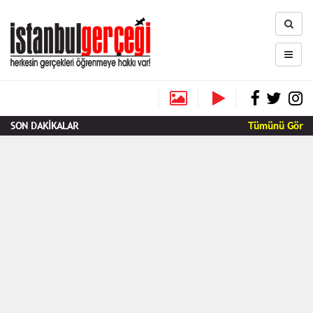
SON DAKİKALAR
Tümünü Gör