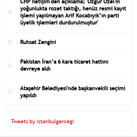
CHP İletişim'den açıklama; 'Özgür Özel'in
yoğunlukta rozet taktığı, henüz resmi kayıt
işlemi yapılmayan Arif Kocabıyık’ın parti
üyelik işlemleri durdurulmuştur'
Ruhsat Zengini
Pakistan İran’a 6 kara ticaret hattını
devreye aldı
Ataşehir Belediyesi'nde başkanvekili seçimi
yapıldı
Tweets by istanbulgercegi