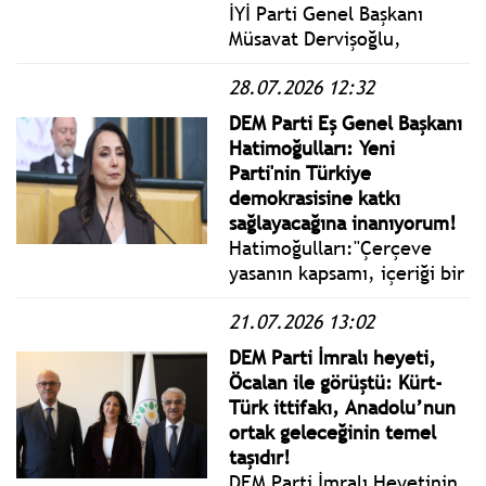
İYİ Parti Genel Başkanı
Müsavat Dervişoğlu,
"Terörsüz Türkiye" süreci
28.07.2026 12:32
hakkında konuştu: "Bugün
sustuğunuz her başlık,
DEM Parti Eş Genel Başkanı
yarın önünüze bir kanun
Hatimoğulları: Yeni
maddesi, vebal ve suç
Parti'nin Türkiye
ortaklığı olarak gelecektir."
demokrasisine katkı
sağlayacağına inanıyorum!
Hatimoğulları:"Çerçeve
yasanın kapsamı, içeriği bir
mutabakatla çıkmalı ki
21.07.2026 13:02
pratikte karşılığı olsun,
kağıt üzerinde kalmasın.
DEM Parti İmralı heyeti,
Hiçbir şey oldubittiye de
Öcalan ile görüştü: Kürt-
getirilmemeli. Yeni
Türk ittifakı, Anadolu’nun
sürprizlerle de bu süreç
ortak geleceğinin temel
uzamamalı, uzatılmamalı."
taşıdır!
DEM Parti İmralı Heyetinin