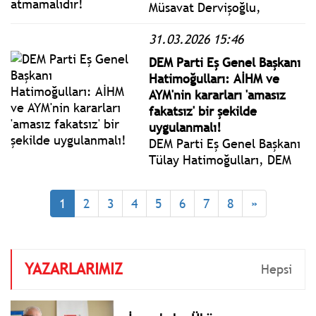
Müsavat Dervişoğlu,
"Körfez ülkeleri İran'a karşı
31.03.2026 15:46
askeri bir tepki verirse,
Türkiye bu askeri ittifakın
DEM Parti Eş Genel Başkanı
mutlaka dışında kalmalıdır."
Hatimoğulları: AİHM ve
AYM'nin kararları 'amasız
fakatsız' bir şekilde
uygulanmalı!
DEM Parti Eş Genel Başkanı
Tülay Hatimoğulları, DEM
Parti TBMM Grup
Toplantısı'nda yaptığı
1
2
3
4
5
6
7
8
»
konuşmada, gündeme
ilişkin değerlendirmelerde
bulundu.
YAZARLARIMIZ
Hepsi