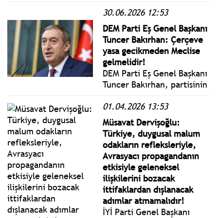
Başbağlar Köyü'nde 33 sivili
30.06.2026 12:53
katletmesinin üzerinden 33
yıl geçti.
DEM Parti Eş Genel Başkanı
Tuncer Bakırhan: Çerçeve
yasa gecikmeden Meclise
gelmelidir!
DEM Parti Eş Genel Başkanı
Tuncer Bakırhan, partisinin
TBMM Grup Toplantısı'nda,
01.04.2026 13:53
Ankara'da 7-8 Temmuz'da
yapılacak NATO Devlet ve
Müsavat Dervişoğlu:
Hükümet Başkanları
Türkiye, duygusal malum
Zirvesi'ne ilişkin
odakların refleksleriyle,
değerlendirmelerde
Avrasyacı propagandanın
bulundu.
etkisiyle geleneksel
ilişkilerini bozacak
ittifaklardan dışlanacak
adımlar atmamalıdır!
İYİ Parti Genel Başkanı