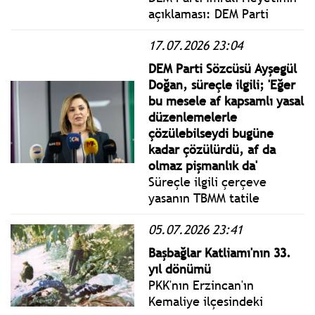
açıklaması: DEM Parti
İmralı Heyeti olarak, uzun
17.07.2026 23:04
bir aradan sonra Sayın
Abdullah Öcalan ile
DEM Parti Sözcüsü Ayşegül
kapsamlı bir görüşme
Doğan, süreçle ilgili; 'Eğer
gerçekleştirdik.
bu mesele af kapsamlı yasal
düzenlemelerle
çözülebilseydi bugüne
kadar çözülürdü, af da
olmaz pişmanlık da'
Süreçle ilgili çerçeve
yasanın TBMM tatile
girmeden Meclis'e
05.07.2026 23:41
sunularak çıkarılması
tartışmaları sürerken, DEM
Başbağlar Katliamı'nın 33.
Partililer bilgilendirme
yıl dönümü
toplantısı yaptı.
PKK'nın Erzincan'ın
Kemaliye ilçesindeki