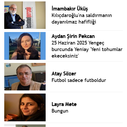
İmambakır Üküş
Kılıçdaroğlu'na saldırmanın
dayanılmaz hafifliği
Aydan Şirin Pekcan
25 Haziran 2025 Yengeç
burcunda Yeniay 'Yeni tohumlar
ekeceksiniz'
Atay Sözer
Futbol sadece futboldur
Layra Mete
Bungun