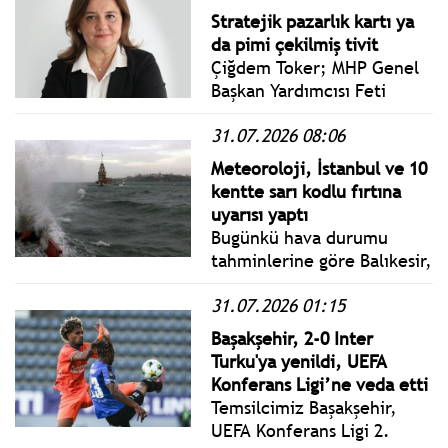
edildi.
Stratejik pazarlık kartı ya
da pimi çekilmiş tivit
Çiğdem Toker; MHP Genel
Başkan Yardımcısı Feti
Yıldız, söz konusu
31.07.2026 08:06
mesajıyla “rüşvet ve
yolsuzlukların odağı olmak”
Meteoroloji, İstanbul ve 10
suçunun, siyasi partilerin
kentte sarı kodlu fırtına
temelli kapatılma nedeni
uyarısı yaptı
olması gerektiğini bildirdi.
Bugünkü hava durumu
tahminlerine göre Balıkesir,
Bursa, Çanakkale, Edirne,
31.07.2026 01:15
İstanbul, İzmir, Kırklareli,
Kocaeli, Manisa, Tekirdağ
Başakşehir, 2-0 Inter
ve Yalova için sarı kodlu
Turku'ya yenildi, UEFA
uyarı verildi. Rüzgarın hızı
Konferans Ligi’ne veda etti
saatte 70 km'ye varacak.
Temsilcimiz Başakşehir,
UEFA Konferans Ligi 2.