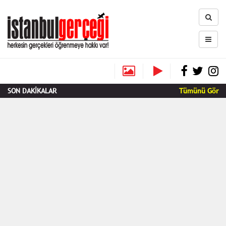
SON DAKİKALAR
Tümünü Gör