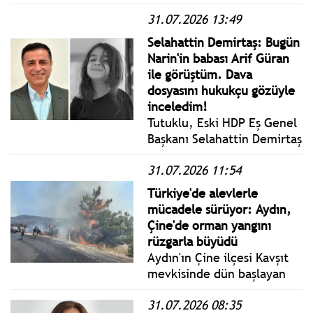
tutuklanan polis sayısı
31.07.2026 13:49
dokuza, dosyadaki toplam
tutuklu sayısı ise 25'e
Selahattin Demirtaş: Bugün
yükseldi.
Narin'in babası Arif Güran
ile görüştüm. Dava
dosyasını hukukçu gözüyle
inceledim!
Tutuklu, Eski HDP Eş Genel
Başkanı Selahattin Demirtaş
Narin Güran'ın ailesi ile
31.07.2026 11:54
görüştü Edirne Cezaevinde
görüştü.
Türkiye'de alevlerle
mücadele sürüyor: Aydın,
Çine'de orman yangını
rüzgarla büyüdü
Aydın'ın Çine ilçesi Kavşıt
mevkisinde dün başlayan
orman yangınına gece
31.07.2026 08:35
boyunca karadan müdahale