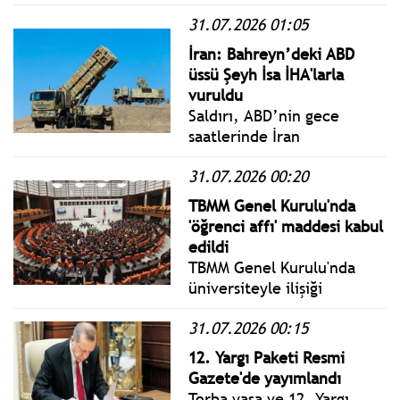
eleme turunda 1-1 biten ilk
31.07.2026 01:05
maçın rövanşında
deplasmanda Finlandiya
İran: Bahreyn’deki ABD
ekibi FC Inter Turku'ya 2-0
üssü Şeyh İsa İHA'larla
yenilerek Avrupa
vuruldu
kupalarına veda etti.
Saldırı, ABD’nin gece
saatlerinde İran
topraklarına ve İran’ın
31.07.2026 00:20
bölgedeki unsurlarına
yönelik yeni bir hava
TBMM Genel Kurulu'nda
harekatı
'öğrenci affı' maddesi kabul
gerçekleştirmesinin
edildi
ardından geldi.
TBMM Genel Kurulu'nda
üniversiteyle ilişiği
kesilenlere dönüş hakkı
31.07.2026 00:15
sağlayan "öğrenci affı"
maddesi kabul edildi.
12. Yargı Paketi Resmi
Gazete'de yayımlandı
Torba yasa ve 12. Yargı