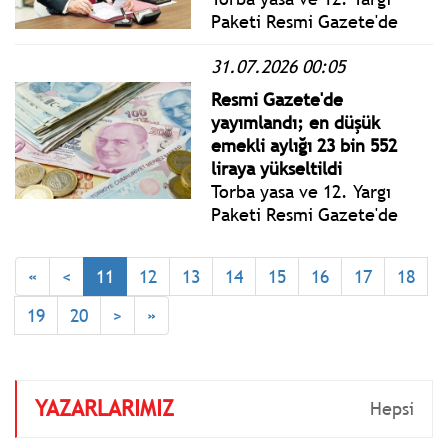
Paketi Resmi Gazete'de
yayımlanarak yürürlüğe
31.07.2026 00:05
girdi. Düzenlemeyle en
düşük emekli aylığı 23 bin
Resmi Gazete'de
552 liraya yükseltildi.
yayımlandı; en düşük
emekli aylığı 23 bin 552
liraya yükseltildi
Torba yasa ve 12. Yargı
Paketi Resmi Gazete'de
yayımlanarak yürürlüğe
girdi. Düzenlemeyle en
«
<
11
12
13
14
15
16
17
18
düşük emekli aylığı 23 bin
552 liraya yükseltildi.
19
20
>
»
YAZARLARIMIZ
Hepsi