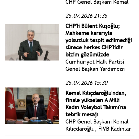
CHP Genel Başkanı Kemal
Kılıçdaroğlu’nun katıldığı
25.07.2026 21:35
törende üye rozeti takılan
kişilerin cast ajanslarından
CHP'li Bülent Kuşoğlu;
getirilen ve para ödenen
Mahkeme kararıyla
figüranlar olduğu iddiasına
yolsuzluk tespit edilmediği
ilişkin açıklama yaptı.
sürece herkes CHP'lidir
bizim gözümüzde
Cumhuriyet Halk Partisi
Genel Başkan Yardımcısı
Bülent Kuşoğlu, CHP'deki
25.07.2026 15:30
Özgür Özel destekçileri,
dokunulmazlık dosyaları ve
Kemal Kılıçdaroğlu'ndan,
arınma tartışmaları
finale yükselen A Milli
hakkında dikkat çeken
Kadın Voleybol Takımı'na
açıklamalarda bulundu.
tebrik mesajı
CHP Genel Başkanı Kemal
Kılıçdaroğlu, FIVB Kadınlar
Voleybol Milletler Ligi yarı