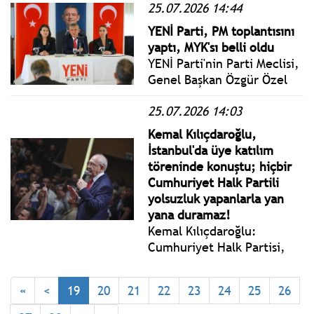
25.07.2026 14:44
final maçında karşılaştığı
Çin'i 3-0 mağlup ederek
YENİ Parti, PM toplantısını
finale yükselen A Milli
yaptı, MYK'sı belli oldu
Kadın Voleybol Takımı'nı
YENİ Parti'nin Parti Meclisi,
tebrik etti.
Genel Başkan Özgür Özel
başkanlığında Anadolu
25.07.2026 14:03
Kulübü'nde toplandı.
Kemal Kılıçdaroğlu,
İstanbul'da üye katılım
töreninde konuştu; hiçbir
Cumhuriyet Halk Partili
yolsuzluk yapanlarla yan
yana duramaz!
Kemal Kılıçdaroğlu:
Cumhuriyet Halk Partisi,
bilhassa kimsesizlerin
kimsesidir. Adımız belli;
«
<
19
20
21
22
23
24
25
26
Halk Partisiyiz, halkın
partisiyiz, Biz Mustafa