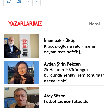
27
28
>
»
Kemal'in, İnönü'nün,
Ecevit'in, Baykal'ın
partisiyiz.
YAZARLARIMIZ
Hepsi
İmambakır Üküş
Kılıçdaroğlu'na saldırmanın
dayanılmaz hafifliği
Aydan Şirin Pekcan
25 Haziran 2025 Yengeç
burcunda Yeniay 'Yeni tohumlar
ekeceksiniz'
Atay Sözer
Futbol sadece futboldur