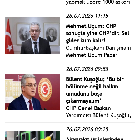
yapmak üzere 1000 askeri
personelin ve A400M askeri
26.07.2026 11:15
nakliye uçağının bölgeye
sevk edildiğini açıkladı.
Mehmet Uçum: CHP
sonuçta yine CHP’dir. Sel
gider kum kalır!
Cumhurbaşkanı Danışmanı
Mehmet Uçum Pazar
yazısında siyasi gündemi
26.07.2026 09:58
değerlendirdi; Türkiye’nin
gündeminde CHP ve Yeni
Bülent Kuşoğlu; ‘Bu bir
Parti ayrışması genel
bölünme değil halkın
politikanın ihtiyaçları
umudunu boşa
açısından son derece
çıkarmayalım’
önemsizdir.
CHP Genel Başkan
Yardımcısı Bülent Kuşoğlu,
Nefes'e konuştu; Tüm
26.07.2026 00:25
muhalefeti birleştirmek
lazım. Ortak aday
Akaryakıt ürünlerinden