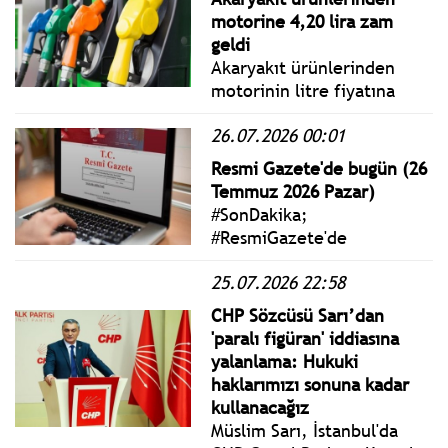
çıkarmamız lazım. Başarı
motorine 4,20 lira zam
ihtimali var biliyorum ama
geldi
bu kafayla yok tabii
Akaryakıt ürünlerinden
motorinin litre fiyatına
4,20 lira zam geldi.
26.07.2026 00:01
Resmi Gazete'de bugün (26
Temmuz 2026 Pazar)
#SonDakika;
#ResmiGazete'de
yayımlanan 26 Temmuz
25.07.2026 22:58
2026 Pazar yönetmelik,
genelge ve tebliğler
CHP Sözcüsü Sarı’dan
www.istanbulgercegi.com'da
'paralı figüran' iddiasına
takip edebilirsiniz.
yalanlama: Hukuki
haklarımızı sonuna kadar
kullanacağız
Müslim Sarı, İstanbul'da