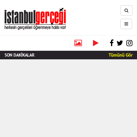
SON DAKİKALAR
Tümünü Gör