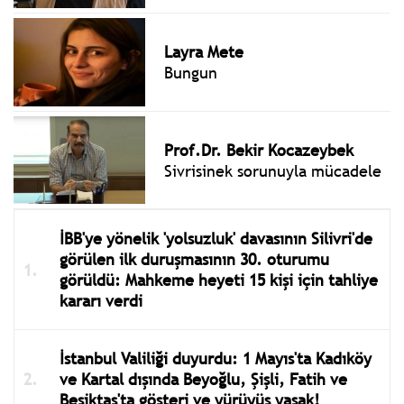
Layra Mete
Bungun
Prof.Dr. Bekir Kocazeybek
Sivrisinek sorunuyla mücadele
İBB'ye yönelik 'yolsuzluk' davasının Silivri'de
görülen ilk duruşmasının 30. oturumu
görüldü: Mahkeme heyeti 15 kişi için tahliye
kararı verdi
İstanbul Valiliği duyurdu: 1 Mayıs'ta Kadıköy
ve Kartal dışında Beyoğlu, Şişli, Fatih ve
Beşiktaş'ta gösteri ve yürüyüş yasak!