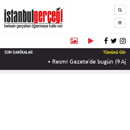
SON DAKİKALAR
Tümünü Gör
•
Resmi Gazete'de bugün (9 Ağust