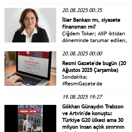
Unutulmamalıdır ki, bu
20.08.2025 00:35
törenler kişilerden
bağımsızdır; asıl olan,
İller Bankası mı, siyasete
devletin kendi kurumlarına
finansman mı?
verdiği değeri ve bu
Çiğdem Toker; AKP iktidarı
kurumların millet
döneminde tarumar edilen,
nezdindeki ağırlığını
aşındırılan kurumlar,
göstermesidir.
20.08.2025 00:00
değerler, olguları tam
listelemeye imkân yoktur
Resmi Gazete'de bugün (20
belki ama İller Bankası’nın
Ağustos 2025 Çarşamba)
bugün ne yazık ki bir
Sondakika;
“aparat” gibi kullanılmak
#ResmiGazete'de
istenmesini bir örnek
yayımlanan 20 Ağustos 2025
olarak ekleyebiliriz.
19.08.2025 19:27
Çarşamba yönetmelik,
genelge ve tebliğler
Gökhan Günaydın Trabzon
www.istanbulgercegi.com'da
ve Artvin'de konuştu:
takip edebilirsiniz.
Türkiye G20 ülkesi ama 30
milyon insan açlık sınırının