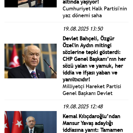
altında yaşıyor!
Cumhuriyet Halk Partisi'nin
yaz dönemi saha
çalışmaları kapsamında CHP
19.08.2025 13:50
Grup Başkanvekili Gökhan
Günaydın, Trabzon ve
Devlet Bahçeli, Özgür
Artvin’e giderek bir dizi
Özel'in Aydın mitingi
temaslarda bulundu.
sözlerine tepki gösterdi:
CHP Genel Başkanı’nın her
sözü yalan ve yamuk, her
iddia ve ifşası yaban ve
yanıltıcıdır!
Milliyetçi Hareket Partisi
Genel Başkanı Devlet
Bahçeli, CHP Genel Başkanı
19.08.2025 12:48
Özgür Özel’in Aydın
Mitinginde Yaptığı Yalan ve
Kemal Kılıçdaroğlu’ndan
İftiralara Cevap
Mansur Yavaş adaylığı
Mahiyetinde yazılı basın
iddiasına yanıt: Tamamen