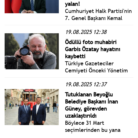
açıklaması yaptı.
yalan!
Cumhuriyet Halk Partisi'nin
7. Genel Başkanı Kemal
Kılıçdaroğlu, Mansur
19.08.2025 12:38
Yavaş’a Cumhurbaşkanlığı
adaylığında rezerv koyduğu
Ödüllü foto muhabiri
iddialarını yalanladı.
Garbis Özatay hayatını
kaybetti
Türkiye Gazeteciler
Cemiyeti Önceki Yönetim
Kurulu üyesi, 2019 Burhan
19.08.2025 12:37
Felek Basın Hizmet Ödülü
ve Sürekli Basın Kartı sahibi
Tutuklanan Beyoğlu
foto muhabiri Garbis
Belediye Başkanı İnan
Özatay 19 Ağustos 2025 Salı
Güney, görevden
günü vefat etti.
uzaklaştırıldı
Böylece 31 Mart
seçimlerinden bu yana
görevden uzaklaştırılan