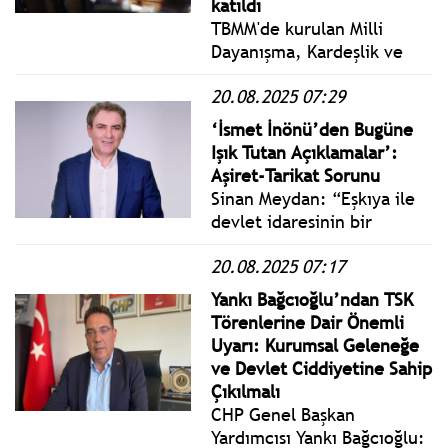
katıldı
TBMM'de kurulan Milli
Dayanışma, Kardeşlik ve
Demokrasi Komisyonu,
20.08.2025 07:29
TBMM Başkanı Numan
Kurtulmuş başkanlığında
‘İsmet İnönü’den Bugüne
toplandı. TBMM Tören
Işık Tutan Açıklamalar’:
Salonu'ndaki toplantıda,
Aşiret-Tarikat Sorunu
"Cumartesi Anneleri" ve
Sinan Meydan: “Eşkıya ile
"Barış Anneleri" hazır
devlet idaresinin bir
bulundu.
tertibe, bir anlaşmaya
20.08.2025 07:17
girmesi olmaz. Devlet
idaresinde böyle bir şeyi
Yankı Bağcıoğlu’ndan TSK
benim aklım almaz.
Törenlerine Dair Önemli
Siyasette almıyor, nerede
Uyarı: Kurumsal Geleneğe
kaldı adi şekavette
ve Devlet Ciddiyetine Sahip
(eşkıyalıkta) alsın…” (İsmet
Çıkılmalı
İnönü)
CHP Genel Başkan
Yardımcısı Yankı Bağcıoğlu: