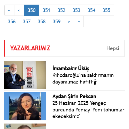
toplam 17 CHP'li belediye
«
<
350
351
352
353
354
355
başkanı bulunuyor,
bunlardan 3'üne kayyım
356
357
358
359
>
»
atandı. Tutuklanan CHP'li
belediye başkanı sayısı da
16 oldu.
YAZARLARIMIZ
Hepsi
İmambakır Üküş
Kılıçdaroğlu'na saldırmanın
dayanılmaz hafifliği
Aydan Şirin Pekcan
25 Haziran 2025 Yengeç
burcunda Yeniay 'Yeni tohumlar
ekeceksiniz'