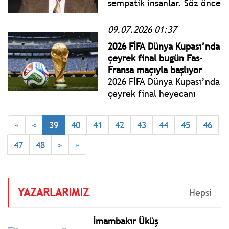
sempatik insanlar. Söz önce
Fas milli takımına geliyor.
Dünya kupasındaki
09.07.2026 01:37
başarıları Fas halkını mutlu
2026 FİFA Dünya Kupası’nda
etmiş. Gururlanıyorlar.
çeyrek final bugün Fas-
Fransızca iyi anlaşıyoruz.
Fransa maçıyla başlıyor
Konu iş hayatına geliyor.
2026 FİFA Dünya Kupası’nda
çeyrek final heyecanı
bugün oynanacak Fas-
Fransa maçıyla başlıyor.
«
<
39
40
41
42
43
44
45
46
Turnuvada kalan 8 takım ve
çeyrek final maçları belli
47
48
>
»
oldu.
YAZARLARIMIZ
Hepsi
İmambakır Üküş