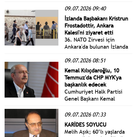
yayımlanan 10 Temmuz
09.07.2026 09:40
2026 Cuma yönetmelik,
genelge ve tebliğler
İzlanda Başbakanı Kristrun
www.istanbulgercegi.com'da
Frostadottir, Ankara
takip edebilirsiniz.
Kalesi'ni ziyaret etti
36. NATO Zirvesi için
Ankara'da bulunan İzlanda
Başbakanı Kristrun
09.07.2026 08:51
Frostadottir, Ankara
Kalesi'ni ziyaret etti.
Kemal Kılıçdaroğlu, 10
Temmuz'da CHP MYK'ya
başkanlık edecek
Cumhuriyet Halk Partisi
Genel Başkanı Kemal
Kılıçdaroğlu, CHP Merkez
Yönetim Kurulu
09.07.2026 07:33
Toplantısına başkanlık
KARİDES SOYUCU
edecek.
Melih Aşık; 60’lı yaşlarda