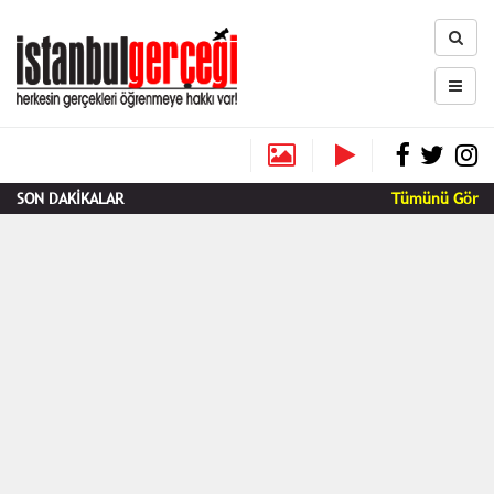
SON DAKİKALAR
Tümünü Gör