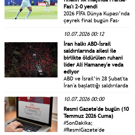
Meydanında Boşnak
Fas'ı 2-0 yendi
Soykırım Anıtı'nda 11
2026 FİFA Dünya Kupası’nda
Temmuz 2025 Cumartesi
çeyrek final bugün Fas-
Saat 19:00’da yapılacak.
Fransa maçıyla başladı.
10.07.2026 00:12
İran halkı ABD-İsrail
saldırılarında ailesi ile
birlikte öldürülen ruhani
lider Ali Hamaney'e veda
ediyor
ABD ve İsrail’in 28 Şubat'ta
İran'a başlattığı saldırılarda
hayatını kaybeden İran'ın
10.07.2026 00:00
eski dini lideri Ali Hamaney
ölümünden 131 gün sonra
Resmi Gazete'de bugün (10
defnedildi.
Temmuz 2026 Cuma)
#SonDakika;
#ResmiGazete'de