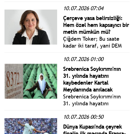
Kılıçdaroğlu, tedavi
10.07.2026 07:04
gördüğü hastanede hayatını
kaybeden Şair Ahmet Telli
Çerçeve yasa belirsizliği:
için sosyal medya
Hem özel hem kapsayıcı bir
hesabından paylaşımda
metin mümkün mü?
bulundu.
Çiğdem Toker; Bu saate
kadar iki taraf, yani DEM
Parti ile iktidar kanadı
10.07.2026 01:00
birbirlerine yazılı olarak
herhangi bir metin
Srebrenica Soykırımı'nın
vermemiş. Bir metin takası
31. yılında hayatını
olmamış. İstişareler, evet
kaybedenler Kartal
yapılmış elbet ama bu
Meydanında anılacak
şifahi.
Srebrenica Soykırımı'nın
31. yılında hayatını
kaybedenler için İstanbul
10.07.2026 00:50
Anadolu Yakası Bosna
Sancak Derneği'nin
Dünya Kupası'nda çeyrek
düzenlediği tören Kartal
finalin ilk maçında Fransa-