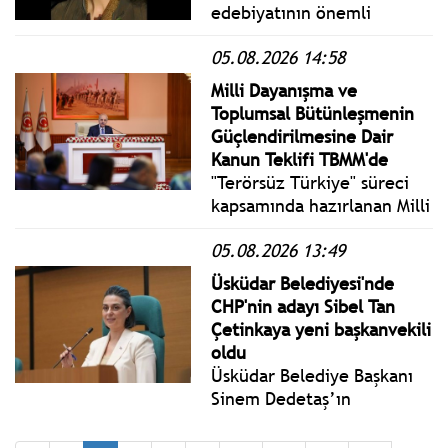
duyurdu.
edebiyatının önemli
isimlerinden Bilgesu Erenus
05.08.2026 14:58
hayatını kaybetti. Erenus
için 8 Ağustos'ta Harbiye
Milli Dayanışma ve
Muhsin Ertuğrul
Toplumsal Bütünleşmenin
Sahnesi'nde saat 10.30'da
Güçlendirilmesine Dair
tören düzenlenecek.
Kanun Teklifi TBMM'de
"Terörsüz Türkiye" süreci
kapsamında hazırlanan Milli
Dayanışma ve Toplumsal
05.08.2026 13:49
Bütünleşmenin
Güçlendirilmesine Dair
Üsküdar Belediyesi'nde
Kanun Teklifi TBMM
CHP'nin adayı Sibel Tan
Başkanlığına sunuldu.
Çetinkaya yeni başkanvekili
oldu
Üsküdar Belediye Başkanı
Sinem Dedetaş’ın
tutuklanmasının ardından
Belediye Meclisince yapılan