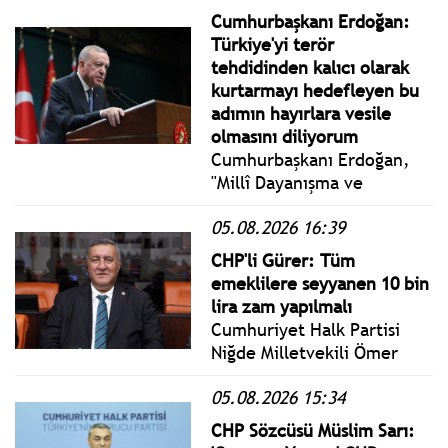
vatandaşımız tarafından
Cumhurbaşkanı Erdoğan:
283.296.848 TL bağışta
Türkiye'yi terör
bulunulmuştur."
tehdidinden kalıcı olarak
kurtarmayı hedefleyen bu
adımın hayırlara vesile
olmasını diliyorum
Cumhurbaşkanı Erdoğan,
"Millî Dayanışma ve
Toplumsal Bütünleşmenin
05.08.2026 16:39
Güçlendirilmesine Dair
Kanun Teklifi"nin TBMM’ye
CHP'li Gürer: Tüm
sunulmasına ilişkin
emeklilere seyyanen 10 bin
değerlendirmede bulundu.
lira zam yapılmalı
Cumhuriyet Halk Partisi
Niğde Milletvekili Ömer
Fethi Gürer, TBMM Genel
05.08.2026 15:34
Kurulu'nda yaptığı
konuşmada emeklilerin
CHP Sözcüsü Müslim Sarı:
yaşadığı ekonomik