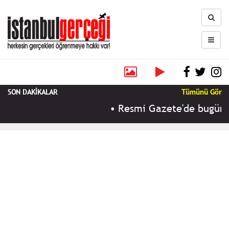
SON DAKİKALAR
Tümünü Gör
•
Resmi Gazete'de bugün (10