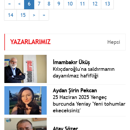
«
<
6
7
8
9
10
11
12
13
seçimde CHP’nin adayı
Sibel Tan Çetinkaya,
14
15
>
»
Üsküdar Belediye Başkan
Vekili seçildi.
YAZARLARIMIZ
Hepsi
İmambakır Üküş
Kılıçdaroğlu'na saldırmanın
dayanılmaz hafifliği
Aydan Şirin Pekcan
25 Haziran 2025 Yengeç
burcunda Yeniay 'Yeni tohumlar
ekeceksiniz'
Atay Sözer