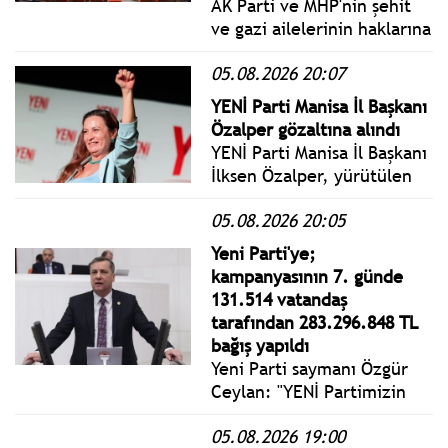
AK Parti ve MHP'nin şehit
ve gazi ailelerinin haklarına
yönelik TBMM Başkanlığı'na
05.08.2026 20:07
sunduğu dokuz maddelik
Bazı Kanunlarda Değişiklik
YENİ Parti Manisa İl Başkanı
Yapılmasına Dair Kanun
Özalper gözaltına alındı
Teklifi kabul edildi.
YENİ Parti Manisa İl Başkanı
İlksen Özalper, yürütülen
soruşturma kapsamında
05.08.2026 20:05
gözaltına alındı.
Yeni Parti'ye;
kampanyasının 7. günde
131.514 vatandaş
tarafından 283.296.848 TL
bağış yapıldı
Yeni Parti saymanı Özgür
Ceylan: "YENİ Partimizin
dayanışma kampanyasına 7
05.08.2026 19:00
günde 131.514