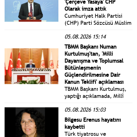
'Çerçeve Yasaya' CHP
sıkıntılara, artan borç
Olarak imza attık
yüküne ve derinleşen
Cumhuriyet Halk Partisi
yoksulluğa dikkat çekti.
(CHP) Parti Sözcüsü Müslim
Sarı, Genel Merkez'de
05.08.2026 15:14
gerçekleştirilen Merkez
Yönetim Kurulu (MYK)
TBMM Başkanı Numan
toplantısının ardından basın
Kurtulmuş'tan, 'Milli
mensuplarının karşısına
Dayanışma ve Toplumsal
çıktı.
Bütünleşmenin
Güçlendirilmesine Dair
Kanun Teklifi' açıklaması
TBMM Başkanı Kurtulmuş,
yaptığı açıklamada, Millî
Dayanışma ve Toplumsal
05.08.2026 15:03
Bütünleşmenin
Güçlendirilmesine Dair
Bilgesu Erenus hayatını
Kanun Teklifi'nin TBMM
kaybetti
Başkanlığına sunulduğunu
Türk tiyatrosu ve