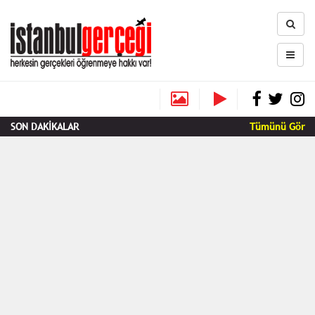
SON DAKİKALAR
Tümünü Gör