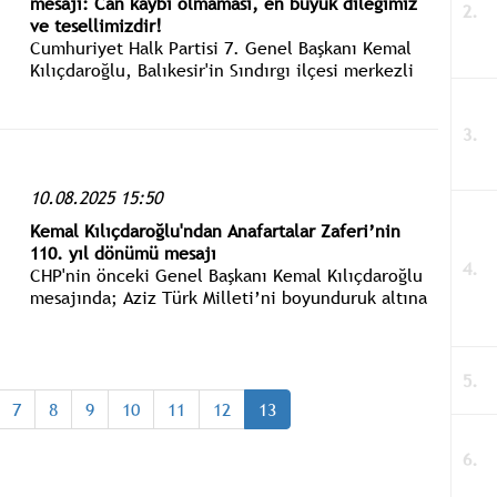
mesajı: Can kaybı olmaması, en büyük dileğimiz
ve tesellimizdir!
Cumhuriyet Halk Partisi 7. Genel Başkanı Kemal
Kılıçdaroğlu, Balıkesir'in Sındırgı ilçesi merkezli
6.1 şiddetinde meydana gelen deprem için
yayımladığı mesajında: Can kaybı olmaması, en
büyük dileğimiz ve tesellimizdir.
10.08.2025 15:50
Kemal Kılıçdaroğlu'ndan Anafartalar Zaferi’nin
110. yıl dönümü mesajı
CHP'nin önceki Genel Başkanı Kemal Kılıçdaroğlu
mesajında; Aziz Türk Milleti’ni boyunduruk altına
almak isteyen küresel güçlere diz çöktüren bütün
kahramanlarımıza minnettarız.
7
8
9
10
11
12
13