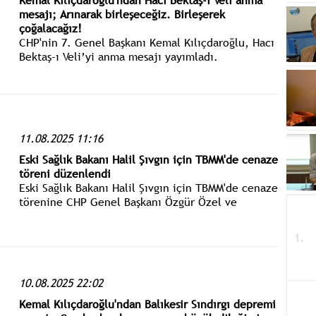
Kemal Kılıçdaroğlu'ndan Hacı Bektaş-ı Veli anma
mesajı; Arınarak birleşeceğiz. Birleşerek
çoğalacağız!
CHP'nin 7. Genel Başkanı Kemal Kılıçdaroğlu, Hacı
Bektaş-ı Veli’yi anma mesajı yayımladı.
Kılıçdaroğlu: milletçe onun felsefesini
anladığımız, arınmanın, kardeşliğin, dürüstlüğün,
hoşgörünün ve sevginin hiç eksik olmadığı bir ülke
diliyorum.
11.08.2025 11:16
Eski Sağlık Bakanı Halil Şıvgın için TBMM'de cenaze
töreni düzenlendi
Eski Sağlık Bakanı Halil Şıvgın için TBMM'de cenaze
törenine CHP Genel Başkanı Özgür Özel ve
CHP'nin 7. Genel Başkanı Kemal Kılıçdaroğlu
birlikte katıldı.
10.08.2025 22:02
Kemal Kılıçdaroğlu'ndan Balıkesir Sındırgı depremi