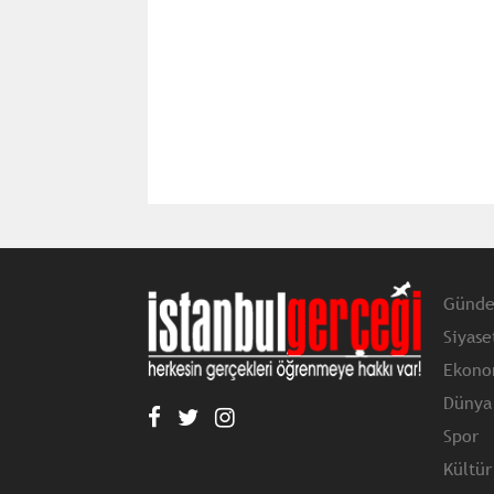
Günd
Siyase
Ekono
Dünya
Spor
Kültür