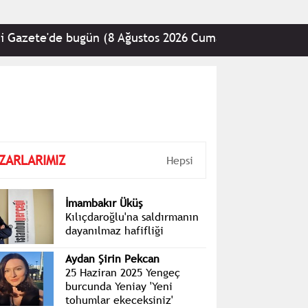
te'de bugün (8 Ağustos 2026 Cumartesi)
•
CHP: En
ZARLARIMIZ
Hepsi
İmambakır Üküş
Kılıçdaroğlu'na saldırmanın
dayanılmaz hafifliği
Aydan Şirin Pekcan
25 Haziran 2025 Yengeç
burcunda Yeniay 'Yeni
tohumlar ekeceksiniz'