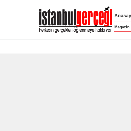
Anasay
Magazin