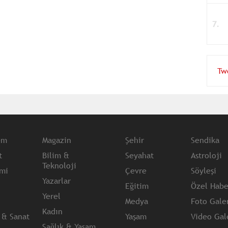
Tw
em
Magazin
Şehir
Sendika
t
Bilim &
Seyahat
Astroloji
Teknoloji
mi
Çevre
Söyleşi
Yazarlar
Eğitim
Özel Habe
Yerel
Medya
Foto Galer
Kadın
 & Sanat
Yaşam
Video Gale
Sağlık & Yaşam