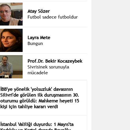
Atay Sözer
Futbol sadece futboldur
Layra Mete
Bungun
Prof.Dr. Bekir Kocazeybek
Sivrisinek sorunuyla
mücadele
İBB'ye yönelik 'yolsuzluk' davasının
Silivri'de görülen ilk duruşmasının 30.
oturumu görüldü: Mahkeme heyeti 15
kişi için tahliye kararı verdi
İstanbul Valiliği duyurdu: 1 Mayıs'ta
Kadıköy ve Kartal dışında Beyoğlu,