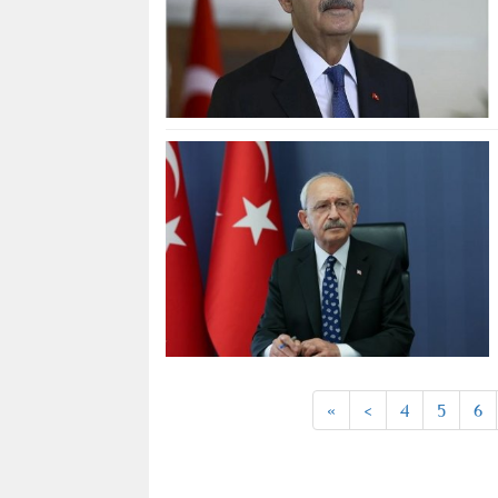
«
<
4
5
6