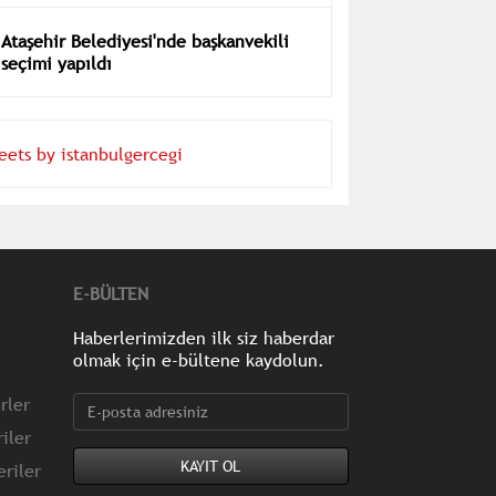
Ataşehir Belediyesi'nde başkanvekili
seçimi yapıldı
eets by istanbulgercegi
E-BÜLTEN
Haberlerimizden ilk siz haberdar
olmak için e-bültene kaydolun.
rler
iler
riler