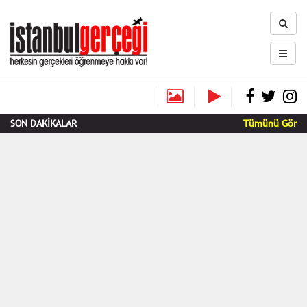
SON DAKİKALAR
Tümünü Gör