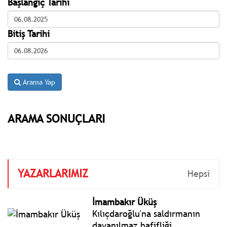
Başlangıç Tarihi
Bitiş Tarihi
Arama Yap
ARAMA SONUÇLARI
YAZARLARIMIZ
Hepsi
İmambakır Üküş
Kılıçdaroğlu'na saldırmanın
dayanılmaz hafifliği