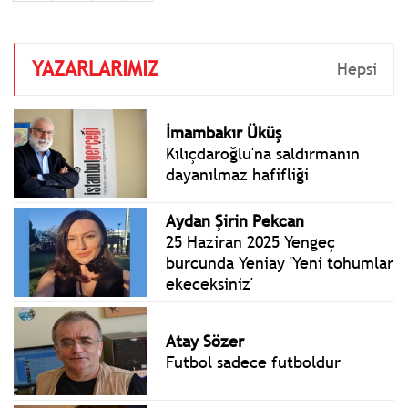
katılmak üzere İspanya’nın
Barselona kentine gidecek.
YAZARLARIMIZ
Hepsi
İmambakır Üküş
Kılıçdaroğlu'na saldırmanın
dayanılmaz hafifliği
Aydan Şirin Pekcan
25 Haziran 2025 Yengeç
burcunda Yeniay 'Yeni tohumlar
ekeceksiniz'
Atay Sözer
Futbol sadece futboldur