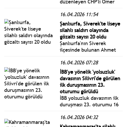
düzenleyen CHP'li Ömer
Fethi Gürer, çiğ süt
16.04.2026 11:54
sektöründe yaşanan fiyat
belirsizliği, artan
Şanlıurfa, Siverek'te liseye
maliyetler, üretim düşüşü
silahlı saldırı olayında
ve ithalat verilerini tüm
gözaltı sayısı 20 oldu
boyutlarıyla değerlendirdi.
Şanlıurfa'nın Siverek
ilçesinde bulunan Ahmet
Koyuncu Mesleki ve Teknik
16.04.2026 07:28
Anadolu Lisesi'ndeki silahlı
saldırıya ilişkin 20 şüpheli
İBB'ye yönelik 'yolsuzluk'
gözaltına alındı.
davasının Silivri'de görülen
ilk duruşmasının 23.
oturumu görüldü
İBB yolsuzluk davasının ilk
duruşması 23. oturumu 16
Nisan 2026 Perşembe bugün
16.04.2026 04:32
Silivri'de görüldü. İBB
Başkan Ekrem İmamoğlu ile
Kahramanmaraş'ta silahlı