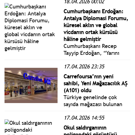
18.04.2026 00:02
Cumartesi yönetmelik,
genelge ve tebliğler
Cumhurbaşkanı Erdoğan:
www.istanbulgercegi.com'da
Antalya Diplomasi Forumu,
takip edebilirsiniz.
küresel aklın ve global
vicdanın ortak kürsüsü
hâline gelmiştir
Cumhurbaşkanı Recep
Tayyip Erdoğan, “Yarını
Tasarlarken Belirsizliklerle
17.04.2026 23:35
Baş Etmek” ana temasıyla
NEST Kongre Merkezi’nde
Carrefoursa’nın yeni
düzenlenen 5. Antalya
sahibi, Yeni Mağazacılık AŞ
Diplomasi Forumu’nun
(A101) oldu
açılışında bir konuşma
Türkiye genelinde çok
yaptı.
sayıda mağazası bulunan
Carrefoursa’nın çoğunluk
17.04.2026 14:55
hisselerinin satışı için Yeni
Mağazacılık AŞ'yle
Okul saldırganının
anlaşmaya varıldı. Devir
poligondaki görüntüsü