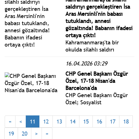
tutuklu sanıklar hakim
saldırıyı gerçekleştiren İsa
karşısında savunma
Aras Mersinli'nin babası
yapmaya devam ediyor.
tutuklandı, annesi
gözaltında! Babanın ifadesi
ortaya çıktı!
Kahramanmaraş'ta bir
okulda silahlı saldırı
gerçekleştiren İsa Aras
16.04.2026 03:29
Mersinli'nin babası Uğur
Mersinli tutuklandı.
CHP Genel Başkanı Özgür
Tutuklanan babanın ifadesi
Özel, 17-18 Nisan'da
ortaya çıktı. Vatandaşların
Barcelona'da
tepkisi nedeniyle anne
CHP Genel Başkanı Özgür
zırhlı araç ile gözaltına
Özel; Sosyalist
alındı.
Enternasyonal ve Avrupa
Sosyalist Partisi’nin
«
<
11
12
13
14
15
16
17
18
düzenleyeceği Küresel
İlerici Seferberlik
19
20
>
»
toplantısının ilkine