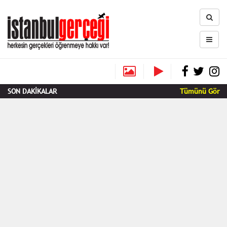
SON DAKİKALAR
Tümünü Gör