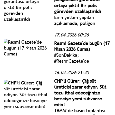
işleminin, Rekabet Kurulu
ortaya çıktı! Bir polis
onayının ardından
görevden uzaklaştırıldı
tamamlanması bekleniyor.
Emniyetten yapılan
açıklamada, poligon
görevlisi polis memuru
17.04.2026 00:26
M.Y.’nin aynı gün görevden
uzaklaştırıldığı ve
Resmi Gazete'de bugün (17
soruşturma başlatıldığını
Nisan 2026 Cuma)
bildirildi.
#SonDakika;
#ResmiGazete'de
yayımlanan 17 Nisan 2026
16.04.2026 21:40
Cuma yönetmelik, genelge
ve tebliğler
CHP'li Gürer: Çiğ süt
www.istanbulgercegi.com'da
üreticisi zarar ediyor. Süt
takip edebilirsiniz.
tozu ithal edeceğinize
besiciye yemi sübvanse
edin!
TBMM’de basın toplantısı