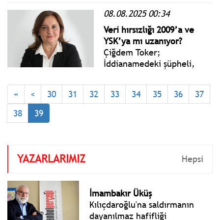
Tokat’ta gerçekleştirilen
08.08.2025 00:34
Millet İradesine Sahip
Çıkıyor Mitingi’ne katıldı.
Veri hırsızlığı 2009’a ve
YSK’ya mı uzanıyor?
Çiğdem Toker;
İddianamedeki şüpheli,
“devlete ait verilere ilk
sızmanın 2009 ve 2015
«
<
30
31
32
33
34
35
36
37
yılında YSK’dan
bilgisayarlara sızmayla
38
39
muhtemel alındığını"
söylüyor.
YAZARLARIMIZ
Hepsi
İmambakır Üküş
Kılıçdaroğlu'na saldırmanın
dayanılmaz hafifliği