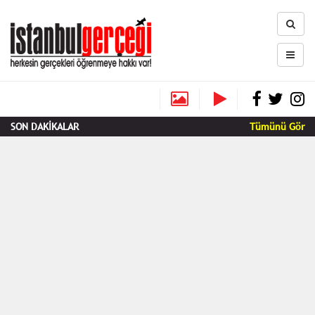
SON DAKİKALAR
Tümünü Gör