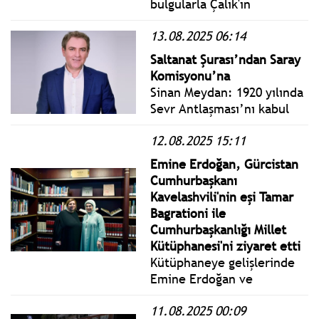
bulgularla Çalık'ın
Kardiyoloji Kliniğinde
13.08.2025 06:14
yatmasını gerektirecek bir
durum olmadığı
Saltanat Şurası’ndan Saray
düşünülerek taburculuğuna
Komisyonu’na
karar verildiği ifade edildi.
Sinan Meydan: 1920 yılında
Sevr Antlaşması’nı kabul
etmek için kurulan
12.08.2025 15:11
“saltanat şurası”nın ve
uygulamak için kurulan
Emine Erdoğan, Gürcistan
“barış komisyonu”nun
Cumhurbaşkanı
amacı vatanı, milleti değil,
Kavelashvili'nin eşi Tamar
sarayı, (sultanı) ve
Bagrationi ile
hükümeti kurtarmaktı.
Cumhurbaşkanlığı Millet
Kütüphanesi'ni ziyaret etti
Kütüphaneye gelişlerinde
Emine Erdoğan ve
Bagrationi, Kültür ve
11.08.2025 00:09
Turizm Bakan Yardımcısı