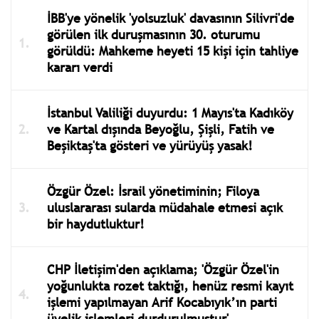
İBB'ye yönelik 'yolsuzluk' davasının Silivri'de
görülen ilk duruşmasının 30. oturumu
görüldü: Mahkeme heyeti 15 kişi için tahliye
kararı verdi
İstanbul Valiliği duyurdu: 1 Mayıs'ta Kadıköy
ve Kartal dışında Beyoğlu, Şişli, Fatih ve
Beşiktaş'ta gösteri ve yürüyüş yasak!
Özgür Özel: İsrail yönetiminin; Filoya
uluslararası sularda müdahale etmesi açık
bir haydutluktur!
CHP İletişim'den açıklama; 'Özgür Özel'in
yoğunlukta rozet taktığı, henüz resmi kayıt
işlemi yapılmayan Arif Kocabıyık’ın parti
üyelik işlemleri durdurulmuştur'