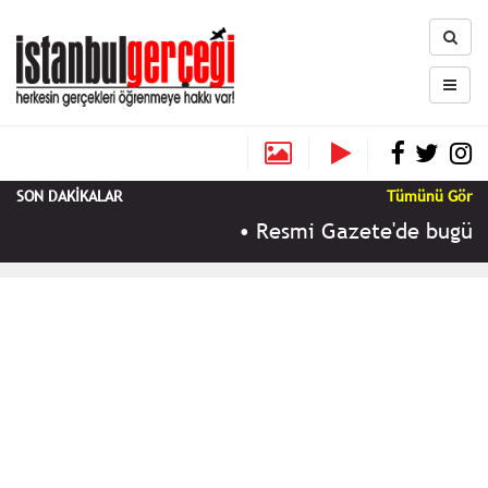
SON DAKİKALAR
Tümünü Gör
•
Resmi Gazete'de bugün (1