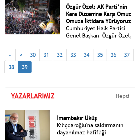
Gökhan Yazgı ve
Özgür Özel: AK Parti’nin
Cumhurbaşkanlığı Millet
Kara Düzenine Karşı Omuz
Kütüphanesi Daire Başkanı
Omuza İktidara Yürüyoruz
Ayhan Tuğlu tarafından
Cumhuriyet Halk Partisi
karşılandı.
Genel Başkanı Özgür Özel,
Tokat’ta gerçekleştirilen
Millet İradesine Sahip
«
<
30
31
32
33
34
35
36
37
Çıkıyor Mitingi’ne katıldı.
38
39
YAZARLARIMIZ
Hepsi
İmambakır Üküş
Kılıçdaroğlu'na saldırmanın
dayanılmaz hafifliği