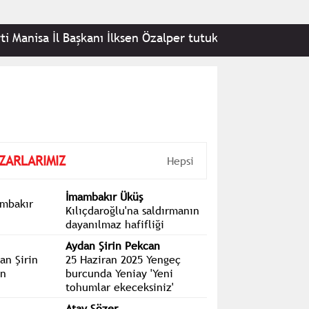
 İl Başkanı İlksen Özalper tutuklandı
•
Bilgesu Ere
ZARLARIMIZ
Hepsi
İmambakır Üküş
Kılıçdaroğlu'na saldırmanın
dayanılmaz hafifliği
Aydan Şirin Pekcan
25 Haziran 2025 Yengeç
burcunda Yeniay 'Yeni
tohumlar ekeceksiniz'
Atay Sözer