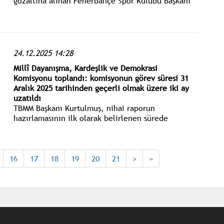
gözaltına alınan Fenerbahçe Spor Kulübü Başkanı
Sadettin Saran, adliyeye sevk edildi. Savcılık
ifadesi tamamlanan Saran, mahkeme tarafından
imza şartı adli kontrol şartıyla serbest bırakıldı.
24.12.2025 14:28
Millî Dayanışma, Kardeşlik ve Demokrasi
Komisyonu toplandı: komisyonun görev süresi 31
Aralık 2025 tarihinden geçerli olmak üzere iki ay
uzatıldı
TBMM Başkanı Kurtulmuş, nihai raporun
hazırlamasının ilk olarak belirlenen sürede
yetişmeyeceğini ifade ederek, komisyonun görev
süresinin 31 Aralık 2025 tarihinden geçerli olmak
üzere iki ay uzatılması hususunu oyladı ve oy
birliğiyle kabul edildi.
16
17
18
19
20
21
>
»