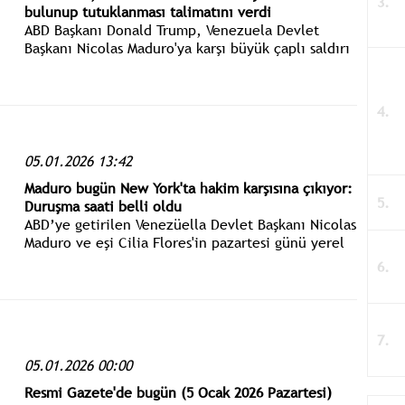
bulunup tutuklanması talimatını verdi
ABD Başkanı Donald Trump, Venezuela Devlet
Başkanı Nicolas Maduro'ya karşı büyük çaplı saldırı
düzenlendiğini, Maduro ile eşinin ülke dışına
çıkarıldığını duyurmuştu.
05.01.2026 13:42
Maduro bugün New York'ta hakim karşısına çıkıyor:
Duruşma saati belli oldu
ABD’ye getirilen Venezüella Devlet Başkanı Nicolas
Maduro ve eşi Cilia Flores'in pazartesi günü yerel
saatle öğlen 12.00'de TSİ ile 20.00'de hakim
karşısına çıkacağı bildirildi.
05.01.2026 00:00
Resmi Gazete'de bugün (5 Ocak 2026 Pazartesi)