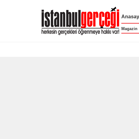
Anasay
Magazin