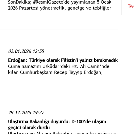
SonDakika; #ResmiGazete'de yayımlanan 5 Ocak
Tw
2026 Pazartesi yönetmelik, genelge ve tebliğler
www.istanbulgercegi.com'dan takip edebilirsiniz.
02.01.2026 12:55
Erdoğan: Türkiye olarak Filistin'i yalnız bırakmadık
Cuma namazını Üsküdar’daki Hz. Ali Camii’nde
kılan Cumhurbaşkanı Recep Tayyip Erdoğan,
namazın ardından basın mensuplarının gündeme
ilişkin sorularını cevapladı.
29.12.2025 19:27
Ulaştırma Bakanlığı duyurdu: D-100’de ulaşım
geçici olarak durdu
Ulaştırma ve Altyapı Bakanlığı, yoğun kar yağışı ve