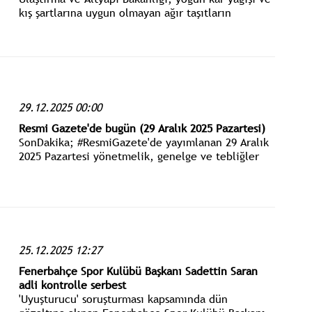
kış şartlarına uygun olmayan ağır taşıtların
makaslaması nedeniyle D-100 Devlet Yolu’nun
Gerede–Karabük kesiminin çift yönlü olarak geçici
süreyle trafiğe kapatıldığını açıkladı.
29.12.2025 00:00
Resmi Gazete'de bugün (29 Aralık 2025 Pazartesi)
SonDakika; #ResmiGazete'de yayımlanan 29 Aralık
2025 Pazartesi yönetmelik, genelge ve tebliğler
www.istanbulgercegi.com'dan takip edebilirsiniz.
25.12.2025 12:27
Fenerbahçe Spor Kulübü Başkanı Sadettin Saran
adli kontrolle serbest
'Uyuşturucu' soruşturması kapsamında dün