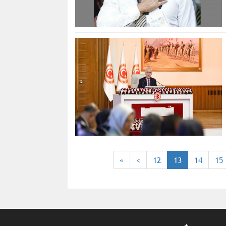
«
<
12
13
14
15