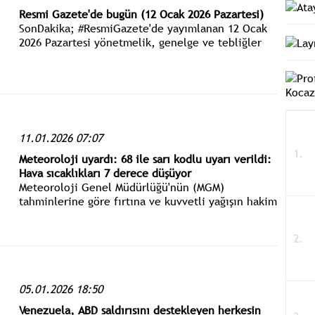
Resmi Gazete'de bugün (12 Ocak 2026 Pazartesi)
SonDakika; #ResmiGazete'de yayımlanan 12 Ocak
2026 Pazartesi yönetmelik, genelge ve tebliğler
www.istanbulgercegi.com'dan takip edebilirsiniz.
11.01.2026 07:07
Meteoroloji uyardı: 68 ile sarı kodlu uyarı verildi:
Hava sıcaklıkları 7 derece düşüyor
Meteoroloji Genel Müdürlüğü'nün (MGM)
tahminlerine göre fırtına ve kuvvetli yağışın hakim
olduğu ülke genelinde akşam saatlerinden itibaren
Balkanlar'dan gelen yeni bir soğuk hava dalgası
etkisini gösterecek.
05.01.2026 18:50
Venezuela, ABD saldırısını destekleyen herkesin