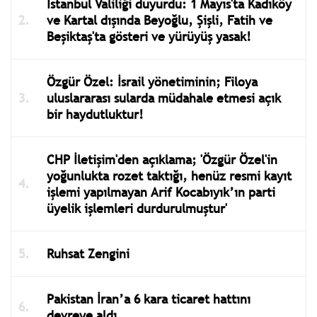
İstanbul Valiliği duyurdu: 1 Mayıs'ta Kadıköy
ve Kartal dışında Beyoğlu, Şişli, Fatih ve
Beşiktaş'ta gösteri ve yürüyüş yasak!
Özgür Özel: İsrail yönetiminin; Filoya
uluslararası sularda müdahale etmesi açık
bir haydutluktur!
CHP İletişim'den açıklama; 'Özgür Özel'in
yoğunlukta rozet taktığı, henüz resmi kayıt
işlemi yapılmayan Arif Kocabıyık’ın parti
üyelik işlemleri durdurulmuştur'
Ruhsat Zengini
Pakistan İran’a 6 kara ticaret hattını
devreye aldı