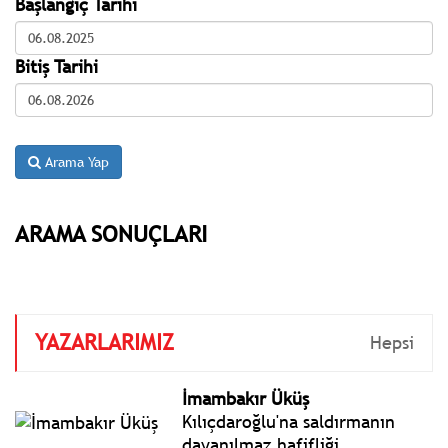
Başlangıç Tarihi
Bitiş Tarihi
Arama Yap
ARAMA SONUÇLARI
YAZARLARIMIZ
Hepsi
İmambakır Üküş
Kılıçdaroğlu'na saldırmanın
dayanılmaz hafifliği