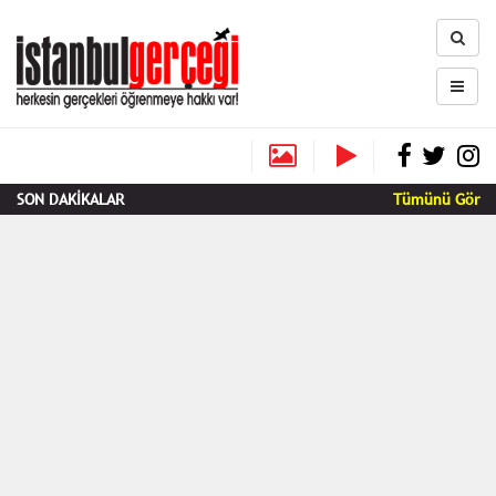
SON DAKİKALAR
Tümünü Gör