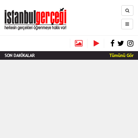
SON DAKİKALAR
Tümünü Gör