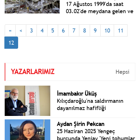
göre %4,8 arttı.
17 Ağustos 1999'da saat
03.02'de meydana gelen ve
17 bin 480 kişinin hayatını
kaybettiği ''asrın felaketi''
«
<
3
4
5
6
7
8
9
10
11
olarak anılan büyük
depremin üzerinden 26 yıl
12
geçti.
YAZARLARIMIZ
Hepsi
İmambakır Üküş
Kılıçdaroğlu'na saldırmanın
dayanılmaz hafifliği
Aydan Şirin Pekcan
25 Haziran 2025 Yengeç
burcunda Yeniay 'Yeni tohumlar