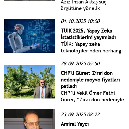
Aziz İhsan Aktaş suç
örgütüne yönelik
soruşturma kapsamında el
01.10.2025 10:00
konulan 16 şirkete Tasarruf
Mevduatı Sigorta Fonu
TÜİK 2025, Yapay Zeka
(TMSF) kayyum olarak
İstatistiklerini yayımladı
atandı.
TÜİK: Yapay zeka
teknolojilerinden herhangi
birini kullandığını belirten
28.09.2025 05:50
girişimler ekonomik
faaliyet grubuna göre
CHP'li Gürer: Zirai don
incelendiğinde; yapay
nedeniyle meyve fiyatları
zekanın en fazla %47,1 ile
patladı
"bilgi ve iletişim" faaliyeti
CHP’li Vekil Ömer Fethi
yürüten girişimler
Gürer, “Zirai don nedeniyle
tarafından kullanıldığı
zarar gören ÇKS’si olmayan
görüldü.
çiftçinin de zararı
23.09.2025 08:22
karşılanmalıdır” dedi.
Amiral Yaycı