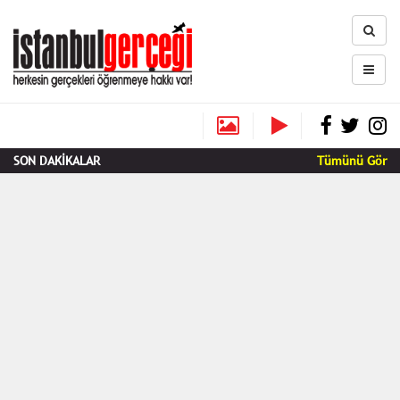
SON DAKİKALAR
Tümünü Gör