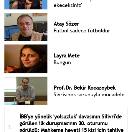
ekeceksiniz'
Atay Sözer
Futbol sadece futboldur
Layra Mete
Bungun
Prof.Dr. Bekir Kocazeybek
Sivrisinek sorunuyla mücadele
İBB'ye yönelik 'yolsuzluk' davasının Silivri'de
görülen ilk duruşmasının 30. oturumu
görüldü: Mahkeme heyeti 15 kişi için tahliye