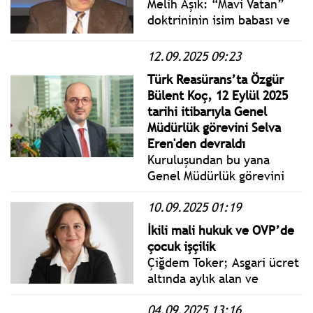
Melih Aşık: “Mavi Vatan”
doktrininin isim babası ve
Libya ile yapılan deniz
antlaşmasının mimarı Cihat
12.09.2025 09:23
Yaycı, 2020 Mayıs ayında
Türk Reasürans’ta Özgür
Genelkurmay Başkanlığı
Bülent Koç, 12 Eylül 2025
emrinde görevlendirilince
tarihi itibarıyla Genel
Deniz Kuvvetleri
Müdürlük görevini Selva
Komutanlığı’ndaki
Eren'den devraldı
görevinden istifa etmişti.
Kuruluşundan bu yana
Genel Müdürlük görevini
sürdüren Selva Eren, 11
10.09.2025 01:19
Eylül Perşembe günü
itibarıyla görevini Özgür
İkili mali hukuk ve OVP’de
Bülent Koç'a devretti.
çocuk işçilik
Çiğdem Toker; Asgari ücret
altında aylık alan ve
sigortaları iş kazalarını
04.09.2025 13:16
kapsamayan çocuk işçilerin