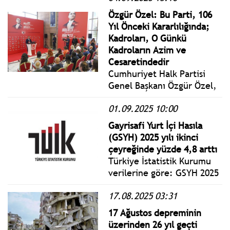
maruz kaldığı bu duruma
Özgür Özel: Bu Parti, 106
yönelik somut adım atılmak
Yıl Önceki Kararlılığında;
bir yana, bu sistemi teşvik
Kadroları, O Günkü
eden mekanizmalar artıyor.
Kadroların Azim ve
Cesaretindedir
Cumhuriyet Halk Partisi
Genel Başkanı Özgür Özel,
4 - 9 Eylül Kuruluş Haftası
01.09.2025 10:00
etkinliklerinin açılışına
katıldı.
Gayrisafi Yurt İçi Hasıla
(GSYH) 2025 yılı ikinci
çeyreğinde yüzde 4,8 arttı
Türkiye İstatistik Kurumu
verilerine göre: GSYH 2025
yılı ikinci çeyrek ilk
17.08.2025 03:31
tahmini; zincirlenmiş
hacim endeksi olarak, bir
17 Ağustos depreminin
önceki yılın aynı çeyreğine
üzerinden 26 yıl geçti