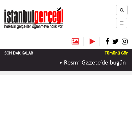
SON DAKİKALAR
Tümünü Gör
•
Resmi Gazete'de bugün (9 A