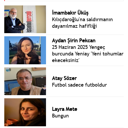
İmambakır Üküş
Kılıçdaroğlu'na saldırmanın
dayanılmaz hafifliği
Aydan Şirin Pekcan
25 Haziran 2025 Yengeç
burcunda Yeniay 'Yeni tohumlar
ekeceksiniz'
Atay Sözer
Futbol sadece futboldur
Layra Mete
Bungun