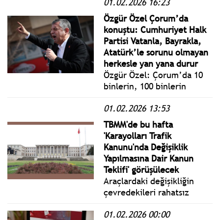
01.02.2026 16:23
Pazartesi yönetmelik,
genelge ve tebliğler
Özgür Özel Çorum’da
www.istanbulgercegi.com'da
konuştu: Cumhuriyet Halk
takip edebilirsiniz.
Partisi Vatanla, Bayrakla,
Atatürk’le sorunu olmayan
herkesle yan yana durur
Özgür Özel: Çorum’da 10
binlerin, 100 binlerin
yüzüne bakıyorum, gözüne
01.02.2026 13:53
bakıyorum. Ve buradan ilan
ediyorum. Cesaretiniz
TBMM'de bu hafta
varsa, çıkın karşımıza.
'Karayolları Trafik
Siyasette erken seçim
Kanunu'nda Değişiklik
istiyorum. Erken seçim için
Yapılmasına Dair Kanun
cesareti varsa getirsin.
Teklifi' görüşülecek
Araçlardaki değişikliğin
çevredekileri rahatsız
edecek derecede gürültü
01.02.2026 00:00
çıkaracak özellikte olması