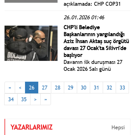
arkadaşlarının eseridir.
açıklamada: CHP COP31
Hazırlık Masası ilk
26.01.2026 01:46
toplantısını 19 Ocak 2026
tarihinde CHP Genel
CHP'li Belediye
Merkezinde hibrit olarak
Başkanlarının yargılandığı
gerçekleştirmiştir. İkinci
Aziz İhsan Aktaş suç örgütü
toplantının ise 2 Şubat 2026
davası 27 Ocak'ta Silivri'de
tarihinde yapılması
başlıyor
planlanmaktadır.
Davanın ilk duruşması 27
Ocak 2026 Salı günü
Silivri’deki İstanbul 1. Ağır
Ceza Mahkemesi’nde
«
<
26
27
28
29
30
31
32
33
görülecek. Duruşma süreci
27 Ocak – 20 Şubat 2026
34
35
>
»
tarihleri arasında planlandı.
YAZARLARIMIZ
Hepsi