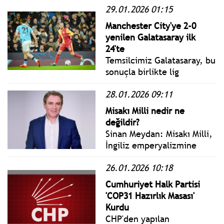
maçında karşılaştığı
29.01.2026 01:15
Romanya ekibi FCSB ile
Manchester City'ye 2-0
deplasmanda 1-1 berabere
yenilen Galatasaray ilk
kalarak play-off turuna
24'te
yükseldi.
Temsilcimiz Galatasaray, bu
sonuçla birlikte lig
aşamasındaki son
28.01.2026 09:11
müsabakaların ardından
aldığı 3 galibiyet, 1
Misakı Milli nedir ne
beraberlik, 4 mağlubiyet ve
değildir?
topladığı 10 puanla
Sinan Meydan: Misakı Milli,
sıralamanın 20. basamağına
İngiliz emperyalizmine
yerleşerek adını play-off
teslim olmuş sarayın-
turuna yazdırdı.
26.01.2026 10:18
sultanın değil,
emperyalizme karşı bir
Cumhuriyet Halk Partisi
bağımsızlık savaşı yürüten
'COP31 Hazırlık Masası'
Mustafa Kemal Atatürk’ün
Kurdu
ve İsmet İnönü gibi
CHP'den yapılan