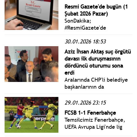
durumunda aracı kullanan
Resmi Gazete'de bugün (1
sürücüye 16 bin lira idari
Şubat 2026 Pazar)
para cezası uygulanacak.
SonDakika;
#ResmiGazete'de
yayımlanan 1 Şubat 2026
30.01.2026 18:53
Pazar yönetmelik, genelge
ve tebliğler
Aziz İhsan Aktaş suç örgütü
www.istanbulgercegi.com'da
davası ilk duruşmasının
takip edebilirsiniz.
dördüncü oturumu sona
erdi
Aralarında CHP'li belediye
başkanlarının da
bulunduğu, 33'ü tutuklu
200 sanığın yargılandığı
29.01.2026 23:15
'Aziz İhsan Aktaş suç
FCSB 1-1 Fenerbahçe
örgütü' yargılaması
Temsilcimiz Fenerbahçe,
dördüncü günü sona erdi.
UEFA Avrupa Ligi'nde lig
aşamasının sekizinci ve son