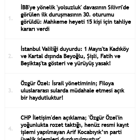
İBB'ye yönelik 'yolsuzluk' davasının Silivri'de
görülen ilk duruşmasının 30. oturumu
görüldü: Mahkeme heyeti 15 kişi için tahliye
kararı verdi
İstanbul Valiliği duyurdu: 1 Mayıs'ta Kadıköy
ve Kartal dışında Beyoğlu, Şişli, Fatih ve
Beşiktaş'ta gösteri ve yürüyüş yasak!
Özgür Özel: İsrail yönetiminin; Filoya
uluslararası sularda müdahale etmesi açık
bir haydutluktur!
CHP İletişim'den açıklama; 'Özgür Özel'in
yoğunlukta rozet taktığı, henüz resmi kayıt
işlemi yapılmayan Arif Kocabıyık’ın parti
üyelik işlemleri durdurulmuştur'