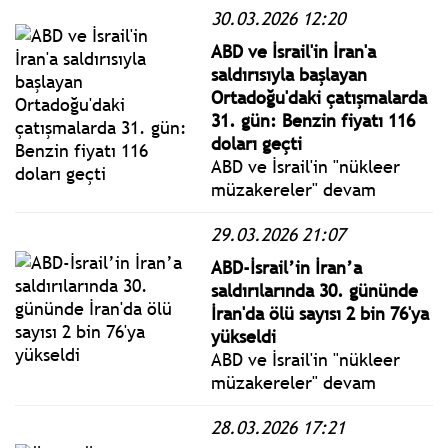
30.03.2026 12:20
spor salonu ve okula
saldırıda yeni geliştirilen ve
ABD ve İsrail'in İran'a
savaşta test edilmemiş
saldırısıyla başlayan
füzelerin kullanıldığı
Ortadoğu'daki çatışmalarda
belirtildi.
31. gün: Benzin fiyatı 116
doları geçti
ABD ve İsrail'in "nükleer
müzakereler" devam
ederken 28 Şubat'ta İran'ı
29.03.2026 21:07
vurmasıyla başlayan ve
İran'ın misilleme
ABD-İsrail’in İran’a
saldırılarıyla devam eden
saldırılarında 30. gününde
Orta Doğu'daki savaşta 31
İran'da ölü sayısı 2 bin 76'ya
gün geride kaldı.
yükseldi
ABD ve İsrail'in "nükleer
müzakereler" devam
ederken 28 Şubat'ta İran'ı
28.03.2026 17:21
vurmasıyla başlayan ve