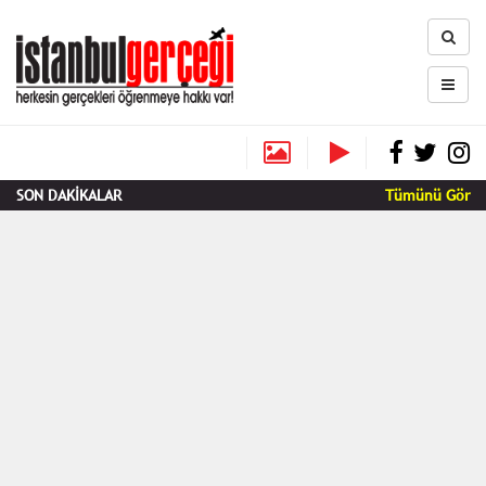
SON DAKİKALAR
Tümünü Gör