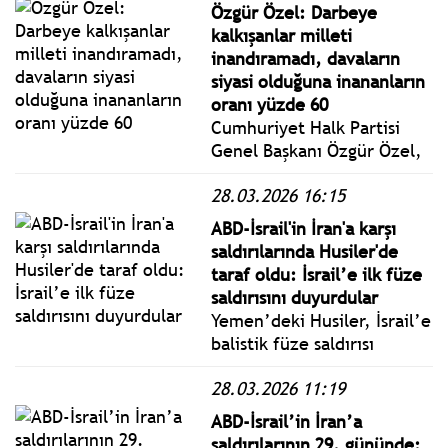
İran'ın misilleme
Özgür Özel: Darbeye
saldırılarıyla devam eden
kalkışanlar milleti
Orta Doğu'daki savaş 30.
inandıramadı, davaların
gününe karşılıklı hava
siyasi olduğuna inananların
saldırılarıyla girdi.
oranı yüzde 60
Cumhuriyet Halk Partisi
Genel Başkanı Özgür Özel,
100.'sü Çanakkale’de
28.03.2026 16:15
gerçekleştirilen Millet
İradesine Sahip Çıkıyor
ABD-İsrail'in İran'a karşı
Mitingi’ne katıldı.
saldırılarında Husiler'de
taraf oldu: İsrail’e ilk füze
saldırısını duyurdular
Yemen’deki Husiler, İsrail’e
balistik füze saldırısı
düzenlediklerini duyurarak
28.03.2026 11:19
mevcut savaşa ilk kez
doğrudan dahil olduklarını
ABD-İsrail’in İran’a
açıkladı. İsrail tarafı
saldırılarının 29. gününde: