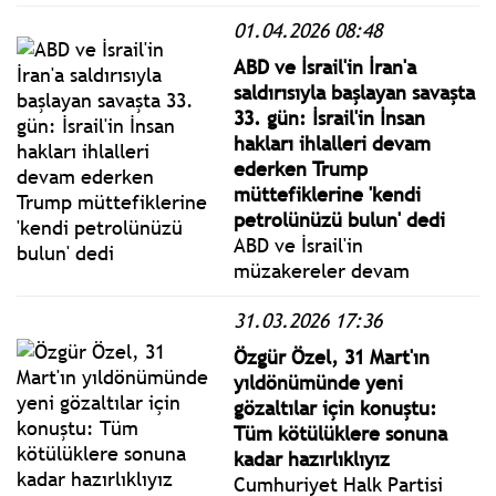
işbirlikçilerine karşı
01.04.2026 08:48
kazanılan Türk Kurtuluş
Savaşı’nın en önemli
ABD ve İsrail'in İran'a
zaferlerinden biri
saldırısıyla başlayan savaşta
durumunda ki II. İnönü
33. gün: İsrail'in İnsan
Zaferi, Atatürk’ün
hakları ihlalleri devam
ifadesiyle “milletin makûs
ederken Trump
talihini (kötü kaderini)
müttefiklerine 'kendi
değiştirmiştir.”
petrolünüzü bulun' dedi
ABD ve İsrail'in
müzakereler devam
ederken 28 Şubat'ta İran'ı
31.03.2026 17:36
vurmasıyla başlayan savaş,
tüm şiddetiyle Lübnan ve
Özgür Özel, 31 Mart'ın
İran'da devam ediyor.
yıldönümünde yeni
gözaltılar için konuştu:
Tüm kötülüklere sonuna
kadar hazırlıklıyız
Cumhuriyet Halk Partisi