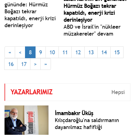
Yemen’den fırlatılan
Hürmüz Boğazı tekrar
füzelerin engellenmesi için
kapatıldı, enerji krizi
çalışma yürüttüklerini
derinleşiyor
açıkladı.
ABD ve İsrail'in "nükleer
müzakereler" devam
ederken 28 Şubat'ta İran'ı
vurmasıyla başlayan ve
«
<
8
9
10
11
12
13
14
15
İran'ın misilleme
saldırılarıyla devam eden
16
17
>
»
Orta Doğu'daki savaş 29.
gününe karşılıklı hava
saldırılarıyla girdi.
YAZARLARIMIZ
Hepsi
İmambakır Üküş
Kılıçdaroğlu'na saldırmanın
dayanılmaz hafifliği