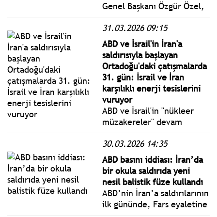
Genel Başkanı Özgür Özel,
31 Mart 2026 Salı günü CHP
31.03.2026 09:15
Genel Merkezinde basın
toplantısında konuştu.
ABD ve İsrail'in İran'a
saldırısıyla başlayan
Ortadoğu'daki çatışmalarda
31. gün: İsrail ve İran
karşılıklı enerji tesislerini
vuruyor
ABD ve İsrail'in "nükleer
müzakereler" devam
ederken 28 Şubat'ta İran'ı
30.03.2026 14:35
vurmasıyla başlayan ve
İran'ın misilleme
ABD basını iddiası: İran’da
saldırılarıyla devam eden
bir okula saldırıda yeni
Orta Doğu'daki savaşta 32.
nesil balistik füze kullandı
güne girildi.
ABD’nin İran’a saldırılarının
ilk gününde, Fars eyaletine
bağlı Lamerd ilçesinde, bir