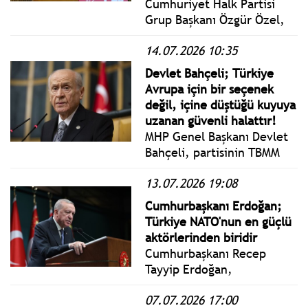
Cumhuriyet Halk Partisi
Grup Başkanı Özgür Özel,
TBMM'de CHP Grup
14.07.2026 10:35
Toplantısı'nda yaptığı
konuşmada, Türkiye'de
Devlet Bahçeli; Türkiye
adaletin ortadan kalktığını
Avrupa için bir seçenek
söyledi.
değil, içine düştüğü kuyuya
uzanan güvenli halattır!
MHP Genel Başkanı Devlet
Bahçeli, partisinin TBMM
Grup Toplantısı'nda, NATO
13.07.2026 19:08
Ankara Zirvesi'ni alelade bir
diplomasi faaliyeti gibi
Cumhurbaşkanı Erdoğan;
okumanın eksik, sığ ve
Türkiye NATO'nun en güçlü
sakat bir değerlendirme
aktörlerinden biridir
olacağını belirtti.
Cumhurbaşkanı Recep
Tayyip Erdoğan,
Cumhurbaşkanlığı
07.07.2026 17:00
Külliyesinde