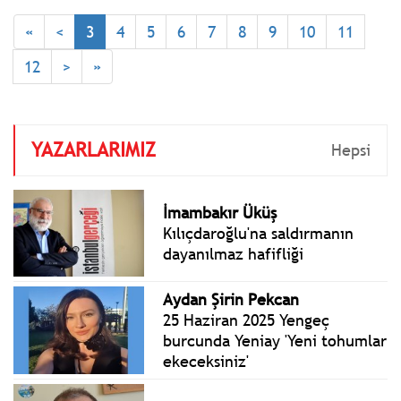
Başkanları Zirvesi öncesi
«
<
3
4
5
6
7
8
9
10
11
Türkiye’ye resmî ziyaret
gerçekleştiren Amerika
12
>
»
Birleşik Devletleri (ABD)
Başkanı Donald Trump’ı
Ankara Havalimanı'nda
karşıladı.
YAZARLARIMIZ
Hepsi
İmambakır Üküş
Kılıçdaroğlu'na saldırmanın
dayanılmaz hafifliği
Aydan Şirin Pekcan
25 Haziran 2025 Yengeç
burcunda Yeniay 'Yeni tohumlar
ekeceksiniz'