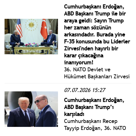
gerçekleştirilen
Cumhurbaşkanı Erdoğan,
Cumhurbaşkanlığı Kabinesi
ABD Başkanı Trump ile bir
Toplantısı’nın ardından
araya geldi: Sayın Trump
basın açıklaması yaptı.
her zaman sözünün
arkasındadır. Burada yine
F-35 konusunda bu Liderler
Zirvesi'nden hayırlı bir
karar çıkacağına
inanıyorum!
36. NATO Devlet ve
Hükûmet Başkanları Zirvesi
öncesi Türkiye’ye resmî
07.07.2026 15:27
ziyaret gerçekleştiren
Amerika Birleşik Devletleri
Cumhurbaşkanı Erdoğan,
(ABD) Başkanı Donald
ABD Başkanı Trump’ı
Trump ile Cumhurbaşkanlığı
karşıladı
Külliyesinde bir araya
Cumhurbaşkanı Recep
geldi.
Tayyip Erdoğan, 36. NATO
Devlet ve Hükûmet