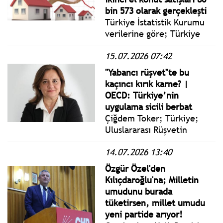
bin 573 olarak gerçekleşti
Türkiye İstatistik Kurumu
verilerine göre; Türkiye
genelinde ilk el konut satış
15.07.2026 07:42
sayısı Haziran ayında bir
önceki yılın aynı ayına göre
''Yabancı rüşvet''te bu
%23,1 oranında artarak 43
kaçıncı kırık karne? |
bin 406 oldu.
OECD: Türkiye’nin
uygulama sicili berbat
Çiğdem Toker; Türkiye;
Uluslararası Rüşvetin
Önlenmesi Sözleşmesi’ne,
14.07.2026 13:40
bir devlet olarak imza
atması dolayısıyla,
Özgür Özel'den
uyulması gereken
Kılıçdaroğlu'na; Milletin
yükümlülüklere dönüşen
umudunu burada
“tavsiye”ler konusunda
tüketirsen, millet umudu
yine sınıfta kaldı.
yeni partide arıyor!