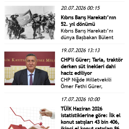
temmuz ayı Piyasa
20.07.2026 00:15
Katılımcıları Anketi’ne göre
yıl sonu enflasyon
Kıbrıs Barış Harekatı’nın
beklentisi yüzde 29,21’e
52. yıl dönümü
yükseldi.
Kıbrıs Barış Harekatı’nı
dünya Başbakan Bülent
Ecevit'in yaptığı tarihi
19.07.2026 13:13
açıklamayla duydu: “Biz
aslında savaş için değil
CHP'li Gürer; Tarla, traktör
barış için, yalnız Türklere
derken süt inekleri dahi
değil Rumlara da barış
haciz ediliyor
getirmek için Ada’ya
CHP Niğde Milletvekili
gidiyoruz” dedi.
Ömer Fethi Gürer,
Türkiye'nin farklı illerindeki
17.07.2026 10:00
icra dairelerinde satışa
çıkarılan tarla ve
TÜİK Haziran 2026
traktörden sonra büyükbaş
istatistiklerine göre: İlk el
hayvanların da satışa
konut satışları 43 bin 406,
çıkarıldığını söyledi.
ikinci el konut satışları 86