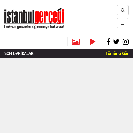
SON DAKİKALAR
Tümünü Gör