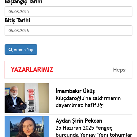
Başlangıç Tarihi
Bitiş Tarihi
Arama Yap
YAZARLARIMIZ
Hepsi
İmambakır Üküş
Kılıçdaroğlu'na saldırmanın
dayanılmaz hafifliği
Aydan Şirin Pekcan
25 Haziran 2025 Yengeç
burcunda Yeniay 'Yeni tohumlar