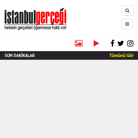
SON DAKİKALAR
Tümünü Gör