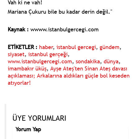
Vah ki ne vah!
Mariana Çukuru bile bu kadar derin değil."
Kaynak :
wwww.istanbulgercegi.com
ETİKETLER :
haber
,
istanbul gercegi
,
gündem
,
siyaset
,
istanbul gerçeği
,
www.istanbulgercegi.com
,
sondakika
,
dünya
,
imambakır üküş
,
Ayşe Ateş'ten Sinan Ateş davası
açıklaması; Arkalarına aldıkları güçle bol keseden
atıyorlar!
ÜYE YORUMLARI
Yorum Yap