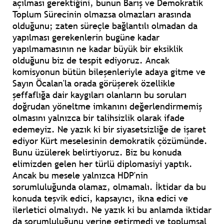
açılması gerektiğini, bunun Barış ve Demokratik
Toplum Sürecinin olmazsa olmazları arasında
olduğunu; zaten süreçle bağlantılı olmadan da
yapılması gerekenlerin bugüne kadar
yapılmamasının ne kadar büyük bir eksiklik
olduğunu biz de tespit ediyoruz. Ancak
komisyonun bütün bileşenleriyle adaya gitme ve
Sayın Öcalan'la orada görüşerek özellikle
şeffaflığa dair kaygıları olanların bu soruları
doğrudan yöneltme imkanını değerlendirmemiş
olmasını yalnızca bir talihsizlik olarak ifade
edemeyiz. Ne yazık ki bir siyasetsizliğe de işaret
ediyor Kürt meselesinin demokratik çözümünde.
Bunu üzülerek belirtiyoruz. Biz bu konuda
elimizden gelen her türlü diplomasiyi yaptık.
Ancak bu mesele yalnızca HDP'nin
sorumluluğunda olamaz, olmamalı. İktidar da bu
konuda teşvik edici, kapsayıcı, ikna edici ve
ilerletici olmalıydı. Ne yazık ki bu anlamda iktidar
da sorumluluğunu yerine getirmedi ve toplumsal