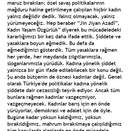
maruz bırakılan; özel savaş politikalarının
mağduru haline getirilmeye çalışılan hiçbir kadın
yalnız değildir dedik. Yalnız olmayacak, yalnız
yürümeyeceğiz. Hep beraber “Jin Jiyan Azadî”,
Kadın Yaşam Özgürlük” diyerek bu mücadeledeki
kararlığımızı bir kez daha ifade ettik. Şiddete ve
yasaklara boyun eğmedik. Bu defa da
eğmediğimizi gösterdik. Tüm yasaklara rağmen
her yerde, her meydanda zılgıtlarımızla,
sloganlarımızla yürüdük. Kadına yönelik şiddet
yalnızca bir gün ifade edilebilecek bir konu değil.
Şu anda bütçenin de öznesi kadınlar değil. Genel
olarak Türkiye'de politikalar kadına yönelik
şiddete dair cezasızlığı teşvik ediyor. Ancak tüm
bunlara rağmen kadınlar vazgeçmiyor,
vazgeçmeyecek. Kadınlar barış için en önde
yürüyorlar, demokrasi ve adalet için de öyle.
Bugüne kadar yoksun kaldığımız, yoksun
bırakıldığımız, mahrum bırakılmaya çalışıldığımız
tüm konularda alanlarda en önde mücadele