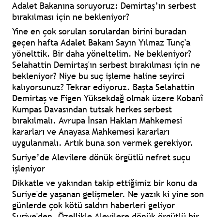
Adalet Bakanına soruyoruz: Demirtaş’ın serbest
bırakılması için ne bekleniyor?
Yine en çok sorulan sorulardan birini buradan
geçen hafta Adalet Bakanı Sayın Yılmaz Tunç'a
yönelttik. Bir daha yöneltelim. Ne bekleniyor?
Selahattin Demirtaş'ın serbest bırakılması için ne
bekleniyor? Niye bu suç işleme haline seyirci
kalıyorsunuz? Tekrar ediyoruz. Başta Selahattin
Demirtaş ve Figen Yüksekdağ olmak üzere Kobanî
Kumpas Davasından tutsak herkes serbest
bırakılmalı. Avrupa İnsan Hakları Mahkemesi
kararları ve Anayasa Mahkemesi kararları
uygulanmalı. Artık buna son vermek gerekiyor.
Suriye’de Alevilere dönük örgütlü nefret suçu
işleniyor
Dikkatle ve yakından takip ettiğimiz bir konu da
Suriye'de yaşanan gelişmeler. Ne yazık ki yine son
günlerde çok kötü saldırı haberleri geliyor
Suriye'den. Özellikle Alevilere dönük örgütlü bir