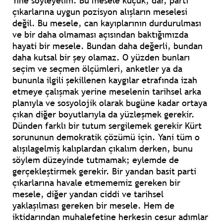
Yine söyleyelim. Bu mesele küçük, dar, parti
çıkarlarına uygun pozisyon alışların meselesi
değil. Bu mesele, can kayıplarının durdurulması
ve bir daha olmaması açısından baktığımızda
hayati bir mesele. Bundan daha değerli, bundan
daha kutsal bir şey olamaz. O yüzden bunları
seçim ve seçmen ölçümleri, anketler ya da
bununla ilgili şekillenen kaygılar etrafında izah
etmeye çalışmak yerine meselenin tarihsel arka
planıyla ve sosyolojik olarak bugüne kadar ortaya
çıkan diğer boyutlarıyla da yüzleşmek gerekir.
Dünden farklı bir tutum sergilemek gerekir Kürt
sorununun demokratik çözümü için. Yani tüm o
alışılagelmiş kalıplardan çıkalım derken, bunu
söylem düzeyinde tutmamak; eylemde de
gerçekleştirmek gerekir. Bir yandan basit parti
çıkarlarına havale etmememiz gereken bir
mesele, diğer yandan ciddi ve tarihsel
yaklaşılması gereken bir mesele. Hem de
iktidarından muhalefetine herkesin cesur adımlar