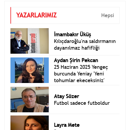
YAZARLARIMIZ
Hepsi
İmambakır Üküş
Kılıçdaroğlu'na saldırmanın
dayanılmaz hafifliği
Aydan Şirin Pekcan
25 Haziran 2025 Yengeç
burcunda Yeniay 'Yeni
tohumlar ekeceksiniz'
Atay Sözer
Futbol sadece futboldur
Layra Mete