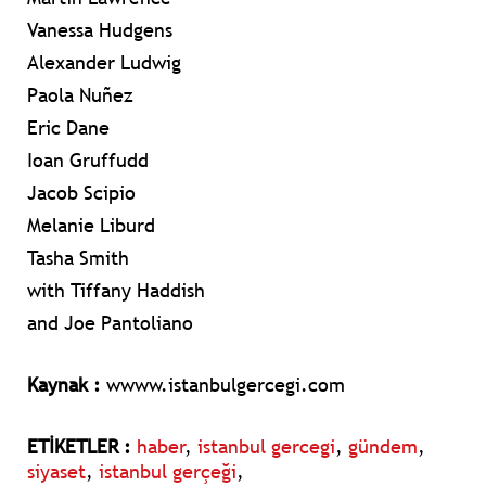
Vanessa Hudgens
Alexander Ludwig
Paola Nuñez
Eric Dane
Ioan Gruffudd
Jacob Scipio
Melanie Liburd
Tasha Smith
with Tiffany Haddish
and Joe Pantoliano
Kaynak :
wwww.istanbulgercegi.com
ETİKETLER :
haber
,
istanbul gercegi
,
gündem
,
siyaset
,
istanbul gerçeği
,