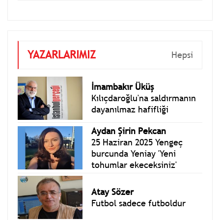
YAZARLARIMIZ
Hepsi
İmambakır Üküş
Kılıçdaroğlu'na saldırmanın
dayanılmaz hafifliği
Aydan Şirin Pekcan
25 Haziran 2025 Yengeç
burcunda Yeniay 'Yeni
tohumlar ekeceksiniz'
Atay Sözer
Futbol sadece futboldur