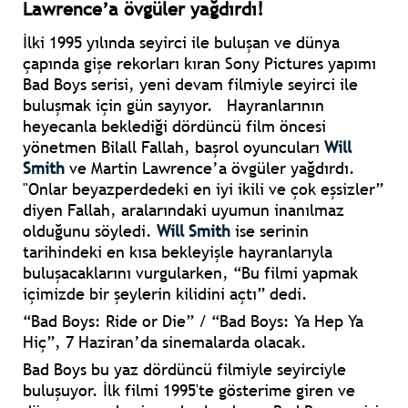
Lawrence’a övgüler yağdırdı!
İlki 1995 yılında seyirci ile buluşan ve dünya
çapında gişe rekorları kıran Sony Pictures yapımı
Bad Boys serisi, yeni devam filmiyle seyirci ile
buluşmak için gün sayıyor. Hayranlarının
heyecanla beklediği dördüncü film öncesi
yönetmen Bilall Fallah, başrol oyuncuları
Will
Smith
ve Martin Lawrence’a övgüler yağdırdı.
"Onlar beyazperdedeki en iyi ikili ve çok eşsizler”
diyen Fallah, aralarındaki uyumun inanılmaz
olduğunu söyledi.
Will Smith
ise serinin
tarihindeki en kısa bekleyişle hayranlarıyla
buluşacaklarını vurgularken, “Bu filmi yapmak
içimizde bir şeylerin kilidini açtı” dedi.
“Bad Boys: Ride or Die” / “Bad Boys: Ya Hep Ya
Hiç”, 7 Haziran’da sinemalarda olacak.
Bad Boys bu yaz dördüncü filmiyle seyirciyle
buluşuyor. İlk filmi 1995'te gösterime giren ve