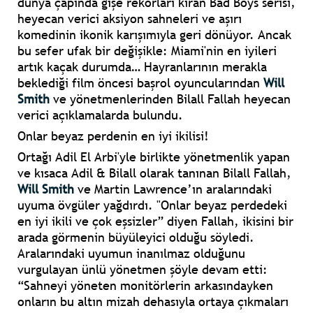
dünya çapında gişe rekorları kıran Bad Boys serisi,
heyecan verici aksiyon sahneleri ve aşırı
komedinin ikonik karışımıyla geri dönüyor. Ancak
bu sefer ufak bir değişikle: Miami'nin en iyileri
artık kaçak durumda… Hayranlarının merakla
beklediği film öncesi başrol oyuncularından
Will
Smith
ve yönetmenlerinden Bilall Fallah heyecan
verici açıklamalarda bulundu.
Onlar beyaz perdenin en iyi ikilisi!
Ortağı Adil El Arbi'yle birlikte yönetmenlik yapan
ve kısaca Adil & Bilall olarak tanınan Bilall Fallah,
Will Smith
ve Martin Lawrence’ın aralarındaki
uyuma övgüler yağdırdı. "Onlar beyaz perdedeki
en iyi ikili ve çok eşsizler” diyen Fallah, ikisini bir
arada görmenin büyüleyici olduğu söyledi.
Aralarındaki uyumun inanılmaz olduğunu
vurgulayan ünlü yönetmen şöyle devam etti:
“Sahneyi yöneten monitörlerin arkasındayken
onların bu altın mizah dehasıyla ortaya çıkmaları