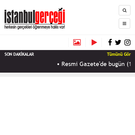
SON DAKİKALAR
Tümünü Gör
•
Resmi Gazete'de bugün (10 Ağus