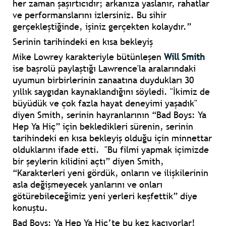
her zaman şaşırtıcıdır; arkanıza yaslanır, rahatlar
ve performanslarını izlersiniz. Bu sihir
gerçekleştiğinde, işiniz gerçekten kolaydır.”
Serinin tarihindeki en kısa bekleyiş
Mike Lowrey karakteriyle bütünleşen
Will Smith
ise başrolü paylaştığı Lawrence'la aralarındaki
uyumun birbirlerinin zanaatına duydukları 30
yıllık saygıdan kaynaklandığını söyledi. "İkimiz de
büyüdük ve çok fazla hayat deneyimi yaşadık"
diyen Smith, serinin hayranlarının “Bad Boys: Ya
Hep Ya Hiç” için bekledikleri sürenin, serinin
tarihindeki en kısa bekleyiş olduğu için minnettar
olduklarını ifade etti. "Bu filmi yapmak içimizde
bir şeylerin kilidini açtı” diyen Smith,
“Karakterleri yeni gördük, onların ve ilişkilerinin
asla değişmeyecek yanlarını ve onları
götürebileceğimiz yeni yerleri keşfettik” diye
konuştu.
Bad Boys: Ya Hep Ya Hiç’te bu kez kaçıyorlar!