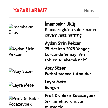
YAZARLARIMIZ
Hepsi
İmambakır Üküş
Kılıçdaroğlu'na saldırmanın
dayanılmaz hafifliği
Aydan Şirin Pekcan
25 Haziran 2025 Yengeç
burcunda Yeniay 'Yeni
tohumlar ekeceksiniz'
Atay Sözer
Futbol sadece futboldur
Layra Mete
Bungun
Prof.Dr. Bekir Kocazeybek
Sivrisinek sorunuyla
mücadele