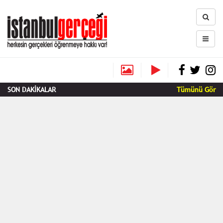
SON DAKİKALAR
Tümünü Gör