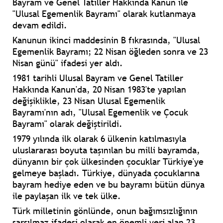
Bayram ve Genel Tatiller Hakkında Kanun ile
"Ulusal Egemenlik Bayramı" olarak kutlanmaya
devam edildi.
Kanunun ikinci maddesinin B fıkrasında, "Ulusal
Egemenlik Bayramı; 22 Nisan öğleden sonra ve 23
Nisan günü" ifadesi yer aldı.
1981 tarihli Ulusal Bayram ve Genel Tatiller
Hakkında Kanun'da, 20 Nisan 1983'te yapılan
değişiklikle, 23 Nisan Ulusal Egemenlik
Bayramı'nın adı, "Ulusal Egemenlik ve Çocuk
Bayramı" olarak değiştirildi.
1979 yılında ilk olarak 6 ülkenin katılmasıyla
uluslararası boyuta taşınılan bu milli bayramda,
dünyanın bir çok ülkesinden çocuklar Türkiye'ye
gelmeye başladı. Türkiye, dünyada çocuklarına
bayram hediye eden ve bu bayramı bütün dünya
ile paylaşan ilk ve tek ülke.
Türk milletinin gönlünde, onun bağımsızlığının
sarsılmaz ifadesi olarak en önemli yeri alan 23