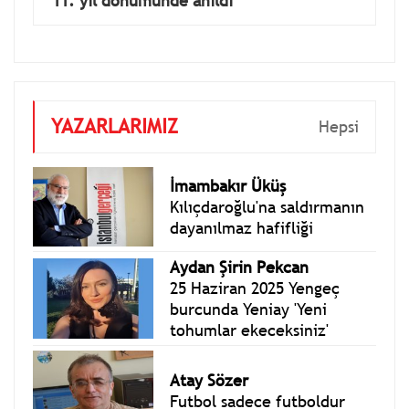
11. yıl dönümünde anıldı
YAZARLARIMIZ
Hepsi
İmambakır Üküş
Kılıçdaroğlu'na saldırmanın
dayanılmaz hafifliği
Aydan Şirin Pekcan
25 Haziran 2025 Yengeç
burcunda Yeniay 'Yeni
tohumlar ekeceksiniz'
Atay Sözer
Futbol sadece futboldur