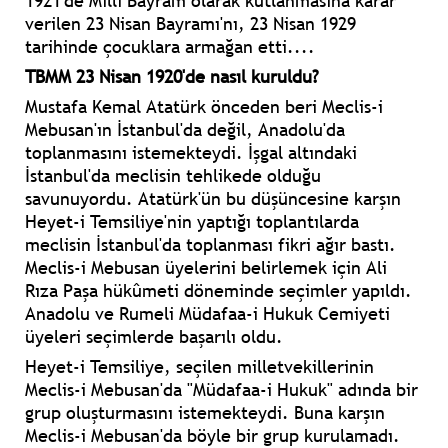
1921'de Milli Bayram olarak kutlanmasına karar
verilen 23 Nisan Bayramı'nı, 23 Nisan 1929
tarihinde çocuklara armağan etti....
TBMM 23 Nisan 1920'de nasıl kuruldu?
Mustafa Kemal Atatürk önceden beri Meclis-i
Mebusan'ın İstanbul'da değil, Anadolu'da
toplanmasını istemekteydi. İşgal altındaki
İstanbul'da meclisin tehlikede olduğu
savunuyordu. Atatürk'ün bu düşüncesine karşın
Heyet-i Temsiliye'nin yaptığı toplantılarda
meclisin İstanbul'da toplanması fikri ağır bastı.
Meclis-i Mebusan üyelerini belirlemek için Ali
Rıza Paşa hükûmeti döneminde seçimler yapıldı.
Anadolu ve Rumeli Müdafaa-i Hukuk Cemiyeti
üyeleri seçimlerde başarılı oldu.
Heyet-i Temsiliye, seçilen milletvekillerinin
Meclis-i Mebusan'da "Müdafaa-i Hukuk" adında bir
grup oluşturmasını istemekteydi. Buna karşın
Meclis-i Mebusan'da böyle bir grup kurulamadı.