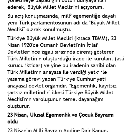
yönetmeye başladığını bütün dünyaya ilan
ederek, Büyük Millet Meclisi'ni açıyorum.
Bu açış konuşmasında, millî egemenliğe dayalı
yeni Türk parlamentosunun adı da "Büyük Millet
Meclisi" olarak konulmuştu.
Türkiye Büyük Millet Meclisi (kısaca TBMM), 23
Nisan 1920'de Osmanlı Devleti'nin İtilaf
Devletleri'nce işgali sırasında direniş gösteren
Türk Milletinin oluşturduğu irade ile kurulan, (asli
kurucu iktidar) ve yine bu iradenin sahibi olan
Türk Milletinin anayasa ile verdiği yetki ile
yasama görevi yapan Türkiye Cumhuriyeti
anayasal devlet organıdır. "Egemenlik, kayıtsız
şartsız milletindir" ilkesi Türkiye Büyük Millet
Meclisi'nin varoluşunun temel dayanağını
oluşturur.
23 Nisan, Ulusal Egemenlik ve Çocuk Bayramı
oldu
23 Nisan'ın Milli Bayram Addine Dair Kanun,