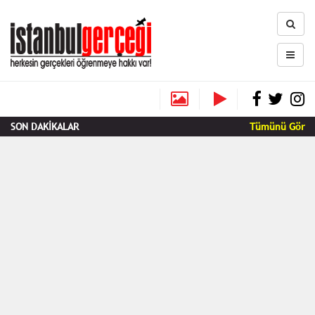
SON DAKİKALAR
Tümünü Gör