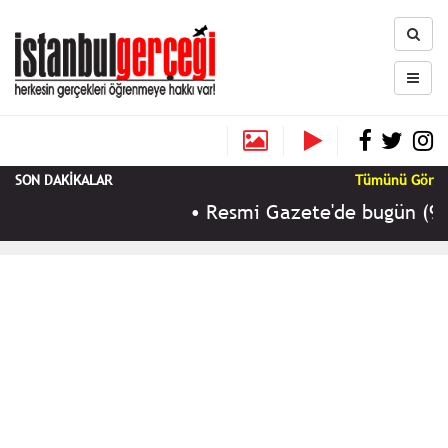
SON DAKİKALAR
Tümünü Gör
•
Resmi Gazete'de bugün (9 Ağu