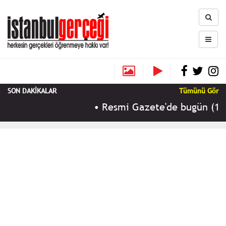
SON DAKİKALAR
Tümünü Gör
•
Resmi Gazete'de bugün (10 Ağu