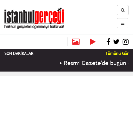
SON DAKİKALAR
Tümünü Gör
•
Resmi Gazete'de bugün (9 Ağ