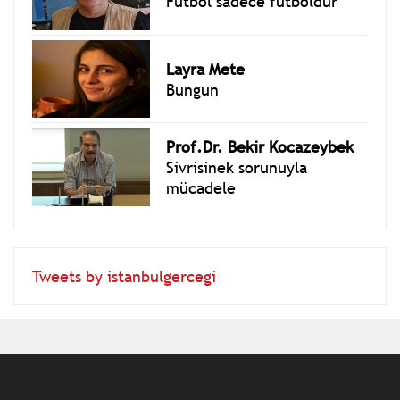
Futbol sadece futboldur
Layra Mete
Bungun
Prof.Dr. Bekir Kocazeybek
Sivrisinek sorunuyla
mücadele
Tweets by istanbulgercegi