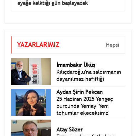
ayağa kalktığı gün başlayacak
YAZARLARIMIZ
Hepsi
İmambakır Üküş
Kılıçdaroğlu'na saldırmanın
dayanılmaz hafifliği
Aydan Şirin Pekcan
25 Haziran 2025 Yengeç
burcunda Yeniay 'Yeni
tohumlar ekeceksiniz'
Atay Sözer