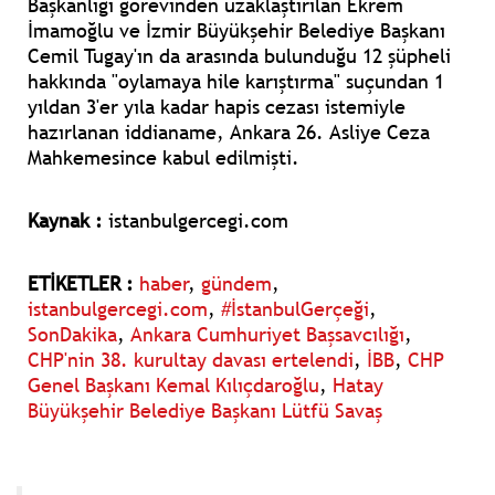
Başkanlığı görevinden uzaklaştırılan Ekrem
İmamoğlu ve İzmir Büyükşehir Belediye Başkanı
Cemil Tugay'ın da arasında bulunduğu 12 şüpheli
hakkında "oylamaya hile karıştırma" suçundan 1
yıldan 3'er yıla kadar hapis cezası istemiyle
hazırlanan iddianame, Ankara 26. Asliye Ceza
Mahkemesince kabul edilmişti.
Kaynak :
istanbulgercegi.com
ETİKETLER :
haber
,
gündem
,
istanbulgercegi.com
,
#İstanbulGerçeği
,
SonDakika
,
Ankara Cumhuriyet Başsavcılığı
,
CHP'nin 38. kurultay davası ertelendi
,
İBB
,
CHP
Genel Başkanı Kemal Kılıçdaroğlu
,
Hatay
Büyükşehir Belediye Başkanı Lütfü Savaş