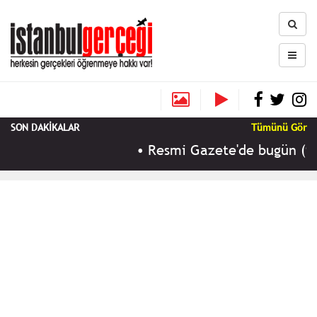
SON DAKİKALAR
Tümünü Gör
•
Resmi Gazete'de bugün (9 Ağu