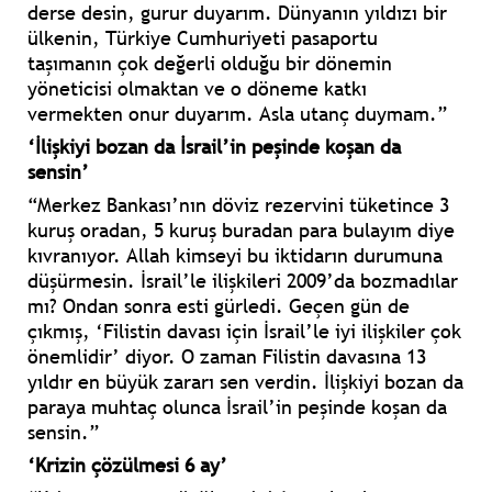
derse desin, gurur duyarım. Dünyanın yıldızı bir
ülkenin, Türkiye Cumhuriyeti pasaportu
taşımanın çok değerli olduğu bir dönemin
yöneticisi olmaktan ve o döneme katkı
vermekten onur duyarım. Asla utanç duymam.”
‘İlişkiyi bozan da İsrail’in peşinde koşan da
sensin’
“Merkez Bankası’nın döviz rezervini tüketince 3
kuruş oradan, 5 kuruş buradan para bulayım diye
kıvranıyor. Allah kimseyi bu iktidarın durumuna
düşürmesin. İsrail’le ilişkileri 2009’da bozmadılar
mı? Ondan sonra esti gürledi. Geçen gün de
çıkmış, ‘Filistin davası için İsrail’le iyi ilişkiler çok
önemlidir’ diyor. O zaman Filistin davasına 13
yıldır en büyük zararı sen verdin. İlişkiyi bozan da
paraya muhtaç olunca İsrail’in peşinde koşan da
sensin.”
‘Krizin çözülmesi 6 ay’