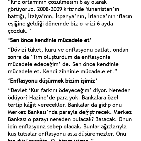
“Kriz ortamının çözülmesini 6 ay olarak
görüyoruz.
2008-2009
krizinde Yunanistan’ın
battığı, İtalya’nın, İspanya’nın, İrlanda’nın iflasın
eşiğine geldiği dönemde biz o krizi 6 ayda
çözdük.”
‘Sen önce kendinle mücadele et’
“Dövizi tüket, kuru ve enflasyonu patlat, ondan
sonra da ‘Tim oluşturdum da enflasyonla
mücadele edeceğim’ de. Sen önce kendinle
mücadele et. Kendi zihninle mücadele et.”
‘Enflasyonu düşürmek bizim işimiz’
“Devlet ‘Kur farkını ödeyeceğim’ diyor. Nereden
ödüyor? Hazine’de para yok. Bankalara özel
tertip kâğıt verecekler. Bankalar da gidip onu
Merkez Bankası’nda parayla değiştirecek. Merkez
Bankası o parayı nereden bulacak? Basacak. Onun
için enflasyona sebep olacak. Bunlar ağızlarıyla
kuş tutsalar enflasyonu asla düşüremezler. Onu
biz düşüreceğiz. O, bizim işimiz.”