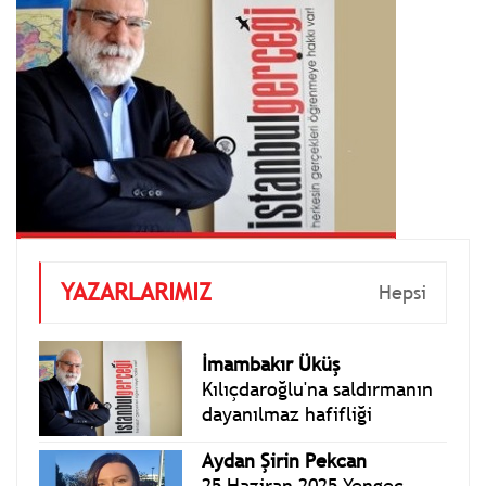
YAZARLARIMIZ
Hepsi
İmambakır Üküş
Kılıçdaroğlu'na saldırmanın
dayanılmaz hafifliği
Aydan Şirin Pekcan
25 Haziran 2025 Yengeç