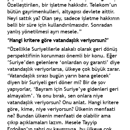
Özelleştirilen, bir işletme hakkıdır. Telekom’un
bütün gayrimenkulleri, altyapısı devlete aittir.
Neyi sattık ya? Olan şey, sadece işletme hakkının
belli bir süre için kullandırılmasıdır. Sonradan
yanlış yönetilmesi ayrı mesele.”
‘Hangi kritere göre vatandaşlık veriyorsun?’
“Özellikle Suriyelilerle alakalı olarak geri dönüş
perspektifinin korunması önemli bir konu. Eğer
’Suriye’den gelenlere ‘onlardan oy garanti’ diye
vatandaşlık veriyorlarsa, ülkeye çok büyük zarar.
‘Vatandaşlık sırası bugün yarın bana gelecek’
diyen bir Suriyeli geri döner mi? Bir de şov
yapıyorlar, ‘Bayram için Suriye’ye gidenleri geri
almayalım’. Ya onu bırak, sen onlara niye
vatandaşlık veriyorsun? Onu anlat. Hangi kritere
göre, kime, niye veriyorsun? Ülkenin menfaati
ne? Bundan ülkenin menfaati de olabilir ama
çıkıp açıklamaları lazım. Mesele Tayyip
Erdoğan’ın şahsi oy kaygısıysa, bu ülkeye çok